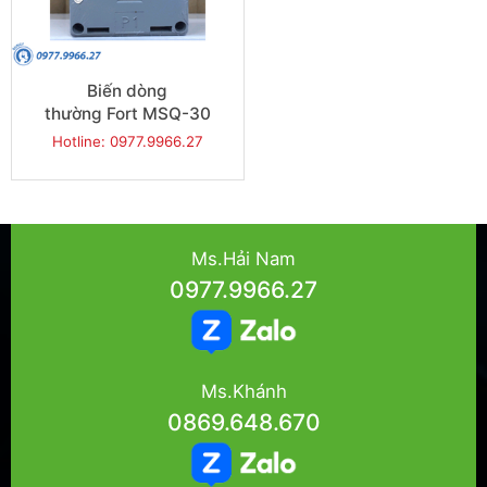
Biến dòng
thường Fort MSQ-30
10x30 30
Hotline: 0977.9966.27
Ms.Hải Nam
0977.9966.27
Ms.Khánh
0869.648.670