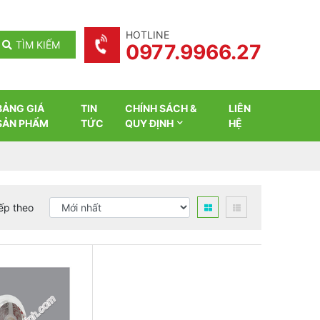
HOTLINE
TÌM KIẾM
0977.9966.27
BẢNG GIÁ
TIN
CHÍNH SÁCH &
LIÊN
SẢN PHẨM
TỨC
QUY ĐỊNH
HỆ
ếp theo