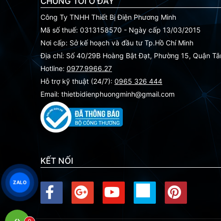
CHÚNG TÔI Ở ĐÂY
Công Ty TNHH Thiết Bị Điện Phương Minh
Mã số thuế: 0313158570 - Ngày cấp 13/03/2015
Nơi cấp: Sở kế hoạch và đầu tư Tp.Hồ Chí Minh
Địa chỉ: Số 40/29B Hoàng Bật Đạt, Phường 15, Quận T
Hotline:
0977.9966.27
Hỗ trợ kỹ thuật (24/7):
0965 326 444
Email: thietbidienphuongminh@gmail.com
KẾT NỐI
ZALO