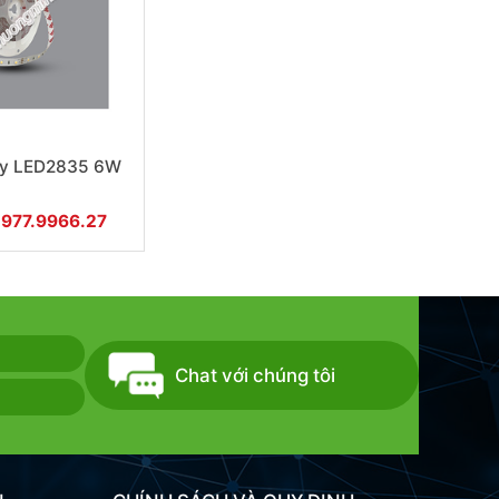
ây LED2835 6W
0977.9966.27
Chat với chúng tôi