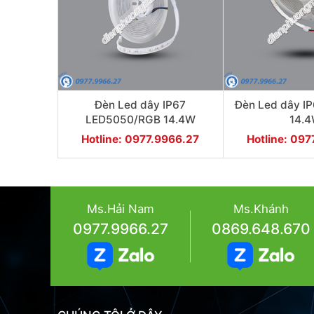
Đèn Led dây IP67
Đèn Led dây I
LED5050/RGB 14.4W
14.
Hotline: 0977.9966.27
Hotline: 09
Ms.Hải Nam
Ms.Khánh
0977.9966.27
0869.648.670