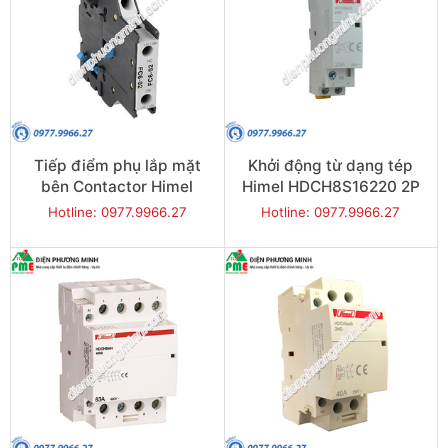
Tiếp điểm phụ lắp mặt
Khởi động từ dạng tép
bên Contactor Himel
Himel HDCH8S16220 2P
HFC611 1NO + 1NC
16A 2NO
Hotline: 0977.9966.27
Hotline: 0977.9966.27