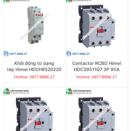
Khởi động từ dạng
Contactor RCBO Himel
tép Himel HDCH8S20220
HDC39511Q7 3P 95A
2P 20A 2NO
45kW
Hotline: 0977.9966.27
Hotline: 0977.9966.27