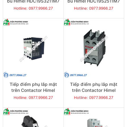
bù Himel HDC19S3211M7
bù Himel HDC19S2511M7
3P 20kVAR
3P 15kVAR
Hotline: 0977.9966.27
Hotline: 0977.9966.27
Tiếp điểm phụ lắp mặt
Tiếp điểm phụ lắp mặt
trên Contactor Himel
trên Contactor Himel
HFD622 2NO + 2NC
HFD611 1NO + 1NC
Hotline: 0977.9966.27
Hotline: 0977.9966.27