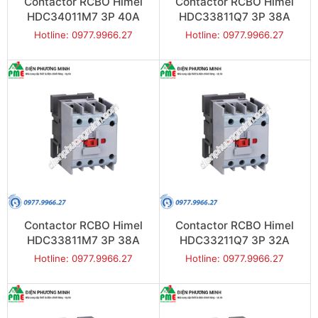
Contactor RCBO Himel
Contactor RCBO Himel
HDC34011M7 3P 40A
HDC33811Q7 3P 38A
18.5kW
18kW
Hotline: 0977.9966.27
Hotline: 0977.9966.27
Contactor RCBO Himel
Contactor RCBO Himel
HDC33811M7 3P 38A
HDC33211Q7 3P 32A
18kW
15kW
Hotline: 0977.9966.27
Hotline: 0977.9966.27