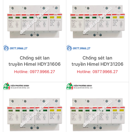
Chống sét lan
Chống sét lan
truyền Himel HDY31606
truyền Himel HDY31206
3P+N 160kA 385V
3P+N 120kA 385V
Hotline: 0977.9966.27
Hotline: 0977.9966.27