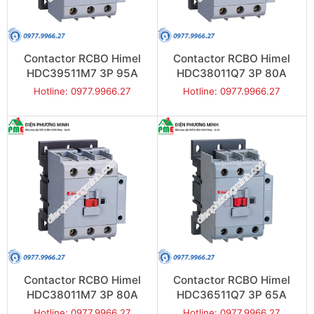
Contactor RCBO Himel
Contactor RCBO Himel
HDC39511M7 3P 95A
HDC38011Q7 3P 80A
45kW
37kW
Hotline: 0977.9966.27
Hotline: 0977.9966.27
Contactor RCBO Himel
Contactor RCBO Himel
HDC38011M7 3P 80A
HDC36511Q7 3P 65A
37kW
30kW
Hotline: 0977.9966.27
Hotline: 0977.9966.27