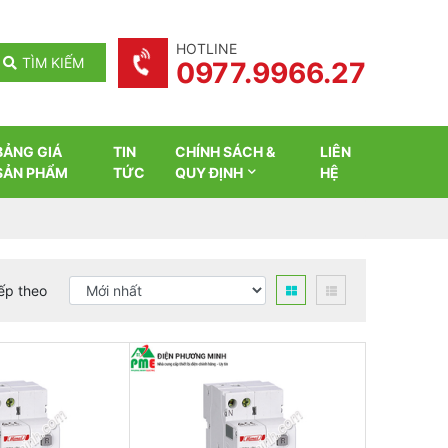
HOTLINE
TÌM KIẾM
0977.9966.27
BẢNG GIÁ
TIN
CHÍNH SÁCH &
LIÊN
SẢN PHẨM
TỨC
QUY ĐỊNH
HỆ
ếp theo