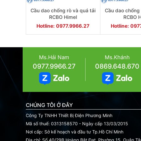
Cầu dao chống rò và quá tải
Cầu dao chống r
RCBO Himel
RCBO H
HDB3wPLEC20 1P+N 20A
HDB3WPLEC16
Hotline: 0977.9966.27
Hotline: 09
Ms.Hải Nam
Ms.Khánh
0977.9966.27
0869.648.670
CHÚNG TÔI Ở ĐÂY
Công Ty TNHH Thiết Bị Điện Phương Minh
Mã số thuế: 0313158570 - Ngày cấp 13/03/2015
Nơi cấp: Sở kế hoạch và đầu tư Tp.Hồ Chí Minh
Địa chỉ: Số 40/29B Hoàng Bật Đạt, Phường 15, Quận T