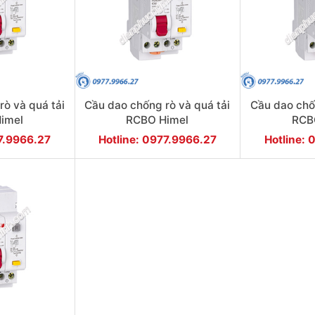
ò và quá tải
Cầu dao chống rò và quá tải
Cầu dao chố
imel
RCBO Himel
RCB
0 1P+N 50A
HDB3wPLEC40 1P+N 40A
HDB3wPLE
77.9966.27
Hotline: 0977.9966.27
Hotline: 