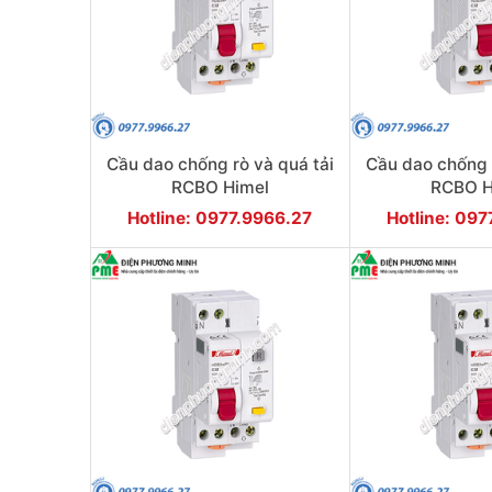
Cầu dao chống rò và quá tải
Cầu dao chống r
RCBO Himel
RCBO H
HDB3WLEN1C63 1P+N 63A
HDB3WLEN1C5
Hotline: 0977.9966.27
Hotline: 09