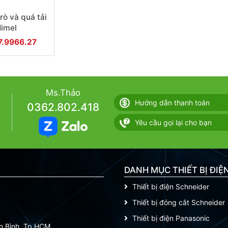
ò và quá tải
imel
 1P+N 16A
77.9966.27
Ms.Thảo
Hướng dẫn thanh toán
0362.802.418
Yêu cầu gọi lại cho bạn
DANH MỤC THIẾT BỊ ĐIỆ
Thiết bị điện Schneider
Thiết bị đóng cắt Schneider
Thiết bị điện Panasonic
ân Bình, Tp.HCM