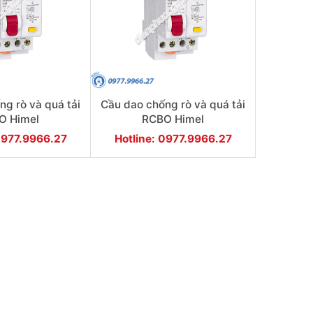
ng rò và quá tải
Cầu dao chống rò và quá tải
O Himel
RCBO Himel
C32 1P+N 32A
HDB3wPLEC25 1P+N 25A
0977.9966.27
Hotline: 0977.9966.27