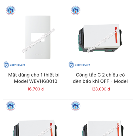
Mặt dùng cho 1 thiết bị -
Công tắc C 2 chiều có
Model WEVH68010
đèn báo khi OFF - Model
WEVH5152-7
16,700 đ
128,000 đ