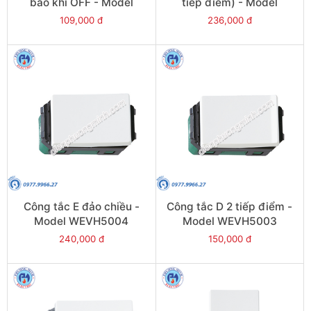
báo khi OFF - Model
tiếp điểm) - Model
WEVH5151-51
WEVH5033-7
109,000 đ
236,000 đ
Công tắc E đảo chiều -
Công tắc D 2 tiếp điểm -
Model WEVH5004
Model WEVH5003
240,000 đ
150,000 đ