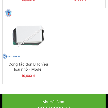
Công tắc đơn B 1chiều
loại nhỏ - Model
WEVH5531
19,000 đ
Ms.Hải Nam