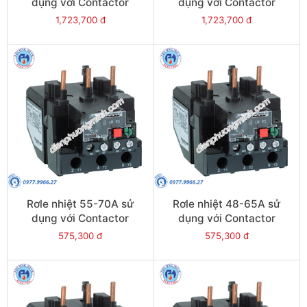
dụng với Contactor
dụng với Contactor
LC1E95 - Model LRE365
LC1E80-E95 - Model
1,723,700 đ
1,723,700 đ
LRE363
Rơle nhiệt 55-70A sử
Rơle nhiệt 48-65A sử
dụng với Contactor
dụng với Contactor
LC1E80-E95 - Model
LC1E65-E95 - Model
575,300 đ
575,300 đ
LRE361
LRE359