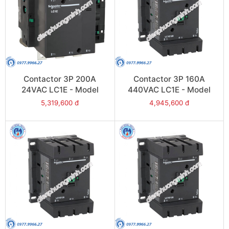
Contactor 3P 200A
Contactor 3P 160A
24VAC LC1E - Model
440VAC LC1E - Model
LC1E200B6
LC1E160R6
5,319,600 đ
4,945,600 đ