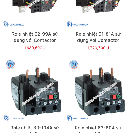
Rơle nhiệt 62-99A sử
Rơle nhiệt 51-81A sử
dụng với Contactor
dụng với Contactor
LC1E120-E160 - Model
LC1E120-E160 - Model
1,689,600 đ
1,723,700 đ
LRE481
LRE480
Rơle nhiệt 80-104A sử
Rơle nhiệt 63-80A sử