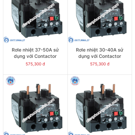
Rơle nhiệt 37-50A sử
Rơle nhiệt 30-40A sử
dụng với Contactor
dụng với Contactor
LC1E50-E95 - Model
LC1E40-E95 - Model
575,300 đ
575,300 đ
LRE357
LRE355