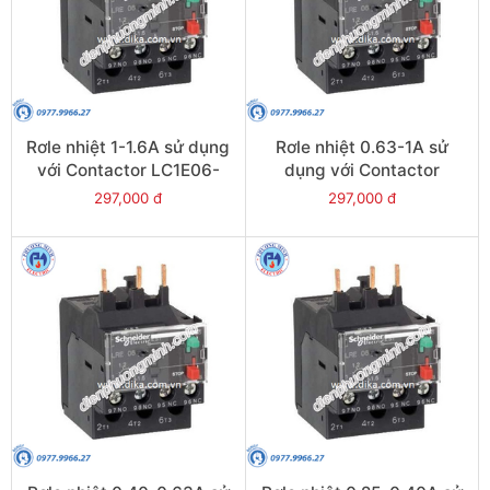
Rơle nhiệt 1-1.6A sử dụng
Rơle nhiệt 0.63-1A sử
với Contactor LC1E06-
dụng với Contactor
E38 - Model LRE06
LC1E06-E38 - Model
297,000 đ
297,000 đ
LRE05