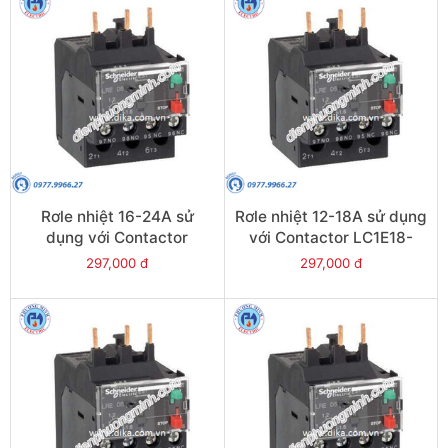
Rơle nhiệt 16-24A sử
Rơle nhiệt 12-18A sử dụng
dụng với Contactor
với Contactor LC1E18-
LC1E25-E38 - Model
E38 - Model LRE21
297,000 đ
297,000 đ
LRE22