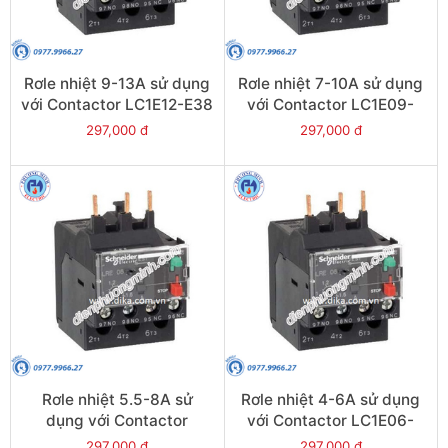
Rơle nhiệt 9-13A sử dụng
Rơle nhiệt 7-10A sử dụng
với Contactor LC1E12-E38
với Contactor LC1E09-
- Model LRE16
E38 - Model LRE14
297,000 đ
297,000 đ
Rơle nhiệt 5.5-8A sử
Rơle nhiệt 4-6A sử dụng
dụng với Contactor
với Contactor LC1E06-
LC1E09-E38 - Model
E38 - Model LRE10
297,000 đ
297,000 đ