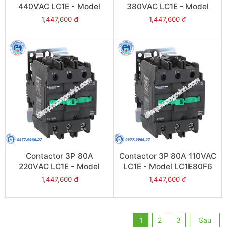
440VAC LC1E - Model
380VAC LC1E - Model
LC1E80R6
LC1E80Q6
1,447,600 đ
1,447,600 đ
Contactor 3P 80A
Contactor 3P 80A 110VAC
220VAC LC1E - Model
LC1E - Model LC1E80F6
LC1E80M6
1,447,600 đ
1,447,600 đ
1
2
3
Sau