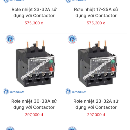
Rơle nhiệt 23-32A sử
Rơle nhiệt 17-25A sử
dụng với Contactor
dụng với Contactor
LC1E40-E95 - Model
LC1E40-E95 - Model
575,300 đ
575,300 đ
LRE353
LRE322
Rơle nhiệt 30-38A sử
Rơle nhiệt 23-32A sử
dụng với Contactor
dụng với Contactor
LC1E38 - Model LRE35
LC1E25-E38 - Model
297,000 đ
297,000 đ
LRE32