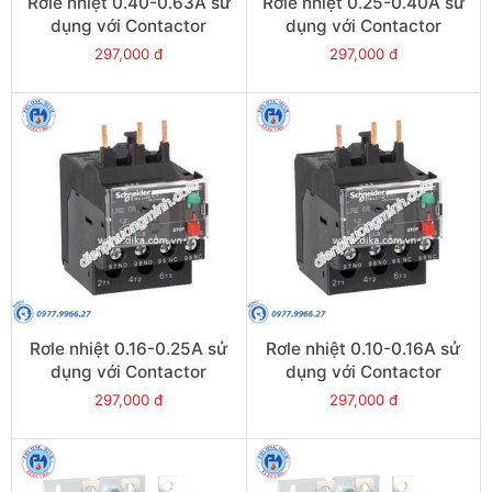
Rơle nhiệt 0.40-0.63A sử
Rơle nhiệt 0.25-0.40A sử
dụng với Contactor
dụng với Contactor
LC1E06-E38 - Model
LC1E06-E38 - Model
297,000 đ
297,000 đ
LRE04
LRE03
Rơle nhiệt 0.16-0.25A sử
Rơle nhiệt 0.10-0.16A sử
dụng với Contactor
dụng với Contactor
LC1E06-E38 - Model
LC1E06-E38 - Model
297,000 đ
297,000 đ
LRE02
LRE01