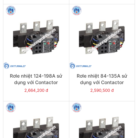
Rơle nhiệt 124-198A sử
Rơle nhiệt 84-135A sử
dụng với Contactor
dụng với Contactor
LC1E200 - Model LRE483
LC1E120-E160 - Model
2,664,200 đ
2,590,500 đ
LRE482