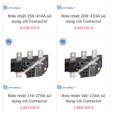
Rơle nhiệt 259-414A sử
Rơle nhiệt 208-333A sử
dụng với Contactor
dụng với Contactor
LC1E300-E400 - Model
LC1E250-E400 - Model
4,039,200 đ
3,841,200 đ
LRE487
LRE486
Rơle nhiệt 174-279A sử
Rơle nhiệt 146-234A sử
dụng với Contactor
dụng với Contactor
LC1E250-E400 - Model
LC1E250-E400 - Model
3,841,200 đ
2,664,200 đ
LRE485
LRE484