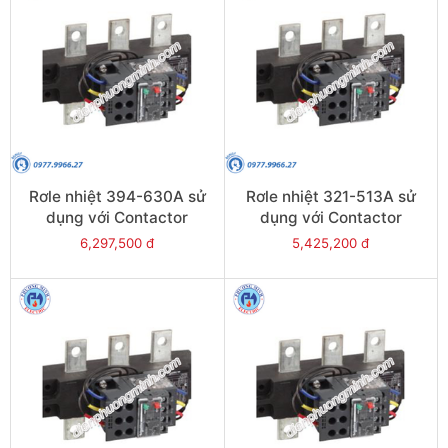
Rơle nhiệt 394-630A sử
Rơle nhiệt 321-513A sử
dụng với Contactor
dụng với Contactor
LC1E630 - Model LRE489
LC1E500 - Model LRE488
6,297,500 đ
5,425,200 đ