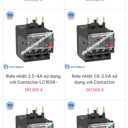
LRE12
Rơle nhiệt 2.5-4A sử dụng
Rơle nhiệt 1.6-2.5A sử
với Contactor LC1E06-
dụng với Contactor
E38 - Model LRE08
LC1E06-E38 - Model
297,000 đ
297,000 đ
LRE07