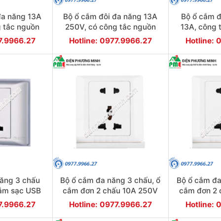
đa năng 13A
Bộ ổ cắm đôi đa năng 13A
Bộ ổ cắm đ
g tắc nguồn
250V, có công tắc nguồn
13A, công 
àng
màu trắng
250V 
77.9966.27
Hotline: 0977.9966.27
Hotline: 
năng 3 chấu
Bộ ổ cắm đa năng 3 chấu, ổ
Bộ ổ cắm đa
cắm sạc USB
cắm đơn 2 chấu 10A 250V
cắm đơn 2 
 trắng
màu vàng
màu
77.9966.27
Hotline: 0977.9966.27
Hotline: 