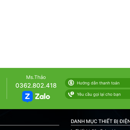
Ms.Thảo
Hướng dẫn thanh toán
0362.802.418
Yêu cầu gọi lại cho bạn
DANH MỤC THIẾT BỊ ĐIỆ