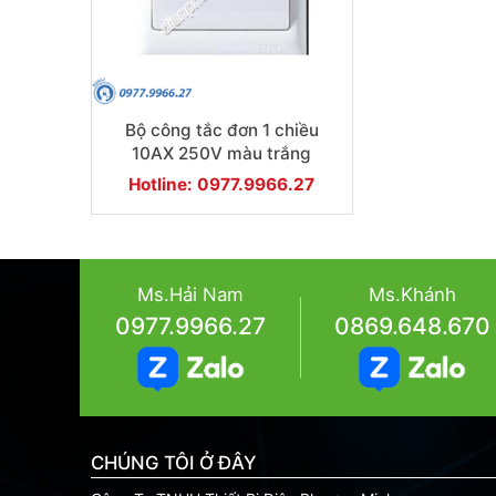
Bộ công tắc đơn 1 chiều
10AX 250V màu trắng
Hotline: 0977.9966.27
Ms.Hải Nam
Ms.Khánh
0977.9966.27
0869.648.670
CHÚNG TÔI Ở ĐÂY