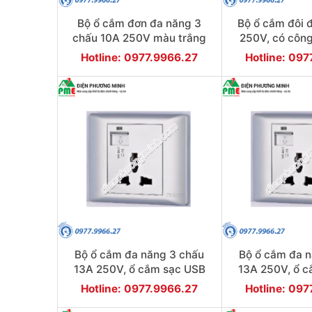
Bộ ổ cắm đơn đa năng 3
Bộ ổ cắm đôi 
chấu 10A 250V màu trắng
250V, có côn
màu v
Hotline: 0977.9966.27
Hotline: 09
Bộ ổ cắm đa năng 3 chấu
Bộ ổ cắm đa 
13A 250V, ổ cắm sạc USB
13A 250V, ổ 
2.1A màu vàng
2.1A màu
Hotline: 0977.9966.27
Hotline: 09