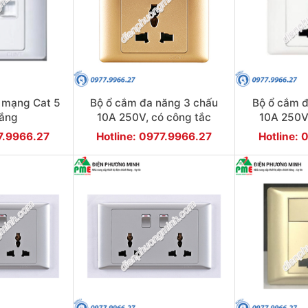
+ mạng Cat 5
Bộ ổ cắm đa năng 3 chấu
Bộ ổ cắm đ
rắng
10A 250V, có công tắc
10A 250V,
nguồn màu vàng
nguồn 
77.9966.27
Hotline: 0977.9966.27
Hotline: 