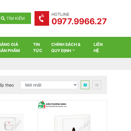
HOTLINE
TÌM KIẾM
0977.9966.27
BẢNG GIÁ
TIN
CHÍNH SÁCH &
LIÊN
SẢN PHẨM
TỨC
QUY ĐỊNH
HỆ
ếp theo