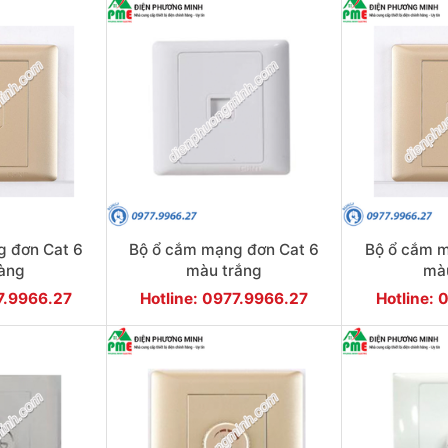
g đơn Cat 6
Bộ ổ cắm mạng đơn Cat 6
Bộ ổ cắm m
àng
màu trắng
mà
77.9966.27
Hotline: 0977.9966.27
Hotline: 