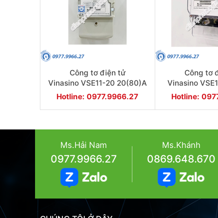
Công tơ điện tử
Công tơ đ
Vinasino VSE11-20 20(80)A
Vinasino VSE
1 Pha
1 Ph
Hotline: 0977.9966.27
Hotline: 09
Ms.Hải Nam
Ms.Khánh
0977.9966.27
0869.648.670