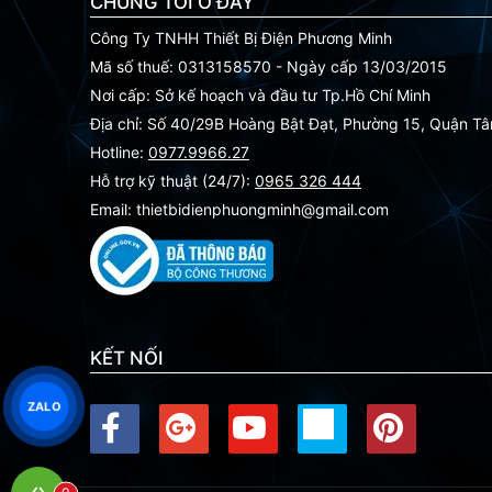
CHÚNG TÔI Ở ĐÂY
Công Ty TNHH Thiết Bị Điện Phương Minh
Mã số thuế: 0313158570 - Ngày cấp 13/03/2015
Nơi cấp: Sở kế hoạch và đầu tư Tp.Hồ Chí Minh
Địa chỉ: Số 40/29B Hoàng Bật Đạt, Phường 15, Quận T
Hotline:
0977.9966.27
Hỗ trợ kỹ thuật (24/7):
0965 326 444
Email: thietbidienphuongminh@gmail.com
KẾT NỐI
ZALO