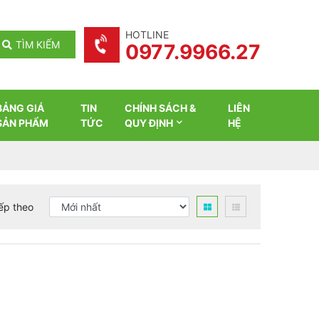
HOTLINE
TÌM KIẾM
0977.9966.27
BẢNG GIÁ
TIN
CHÍNH SÁCH &
LIÊN
SẢN PHẨM
TỨC
QUY ĐỊNH
HỆ
ếp theo