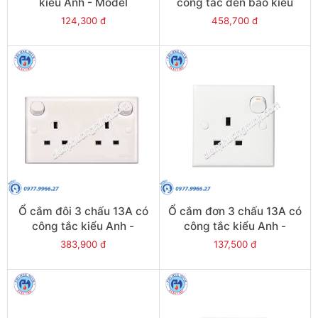
kiểu Anh - Model
công tắc đèn báo kiểu
E426_15_WE
Anh - Model E25N_WE
124,300 đ
458,700 đ
Ổ cắm đôi 3 chấu 13A có
Ổ cắm đơn 3 chấu 13A có
công tắc kiểu Anh -
công tắc kiểu Anh -
Model E25R_WE
Model E15R_WE
383,900 đ
137,500 đ