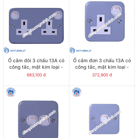
Ổ cắm đôi 3 chấu 13A có
Ổ cắm đơn 3 chấu 13A có
công tắc, mặt kim loại -
công tắc, mặt kim loại -
Model ESM25
Model ESM15
683,100 đ
372,900 đ