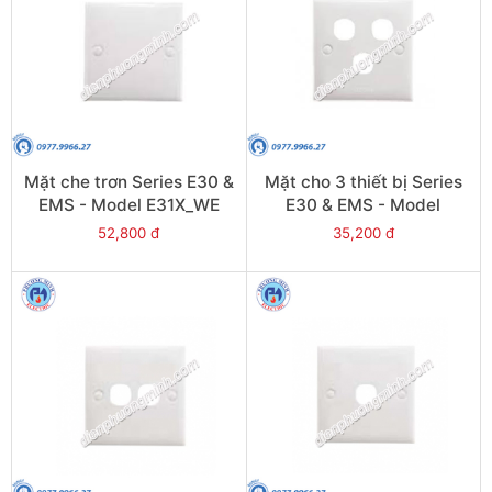
Mặt che trơn Series E30 &
Mặt cho 3 thiết bị Series
EMS - Model E31X_WE
E30 & EMS - Model
E33_WE
52,800 đ
35,200 đ