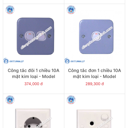
Công tắc đôi 1 chiều 10A
Công tắc đơn 1 chiều 10A
mặt kim loại - Model
mặt kim loại - Model
ESM32_1_2AR
ESM31_1_2AR
374,000 đ
289,300 đ