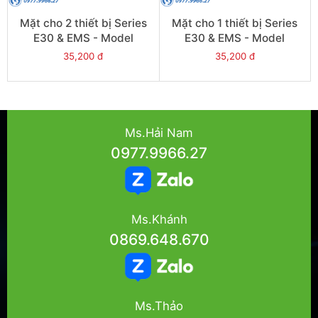
Mặt cho 2 thiết bị Series
Mặt cho 1 thiết bị Series
E30 & EMS - Model
E30 & EMS - Model
E32_WE
E31_WE
35,200 đ
35,200 đ
Ms.Hải Nam
0977.9966.27
Ms.Khánh
0869.648.670
Ms.Thảo