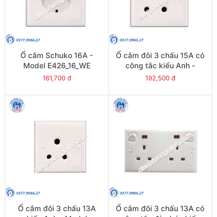
Ổ cắm Schuko 16A -
Ổ cắm đôi 3 chấu 15A có
Model E426_16_WE
công tắc kiểu Anh -
Model E15_15R_WE
161,700 đ
192,500 đ
Ổ cắm đôi 3 chấu 13A
Ổ cắm đôi 3 chấu 13A có