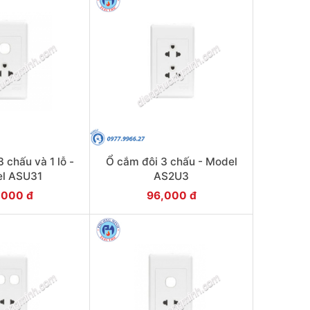
 chấu và 1 lỗ -
Ổ cắm đôi 3 chấu - Model
l ASU31
AS2U3
,000 đ
96,000 đ