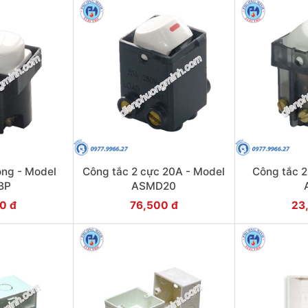
ông - Model
Công tắc 2 cực 20A - Model
Công tắc 2
BP
ASMD20
0 đ
76,500 đ
23