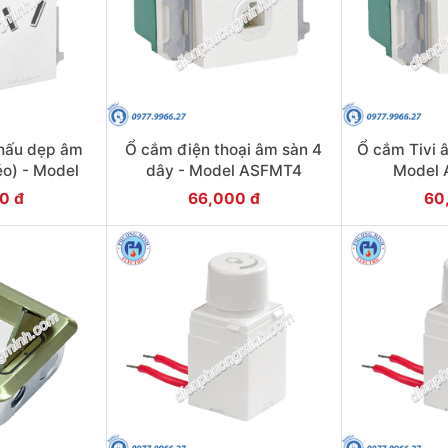
chấu dẹp âm
Ổ cắm điện thoại âm sàn 4
Ổ cắm Tivi 
o) - Model
dây - Model ASFMT4
Model
10X
0 đ
66,000 đ
60