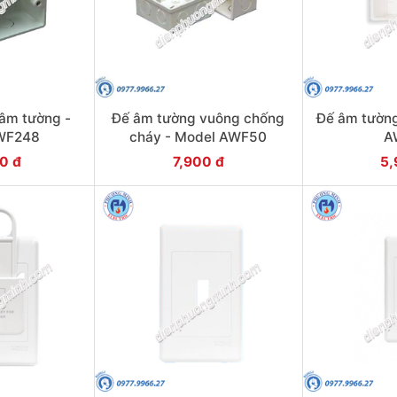
 âm tường -
Đế âm tường vuông chống
Đế âm tường
WF248
cháy - Model AWF50
A
0 đ
7,900 đ
5,