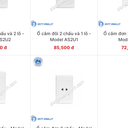
ấu và 2 lỗ -
Ổ cắm đôi 2 chấu và 1 lỗ -
Ổ cắm đơn 2
AS2U2
Model AS2U1
Mod
0 đ
85,500 đ
72