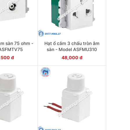
âm sàn 75 ohm -
Hạt ổ cắm 3 chấu tròn âm
 ASFMTV75
sàn - Model ASFMU310
,500 đ
48,000 đ