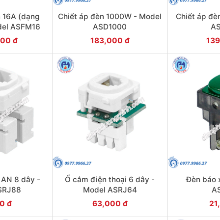
 16A (dạng
Chiết áp đèn 1000W - Model
Chiết áp đè
del ASFM16
ASD1000
A
000 đ
183,000 đ
139
AN 8 dây -
Ổ cắm điện thoại 6 dây -
Đèn báo 
SRJ88
Model ASRJ64
A
0 đ
63,000 đ
21