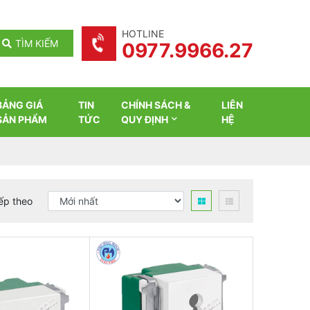
HOTLINE
TÌM KIẾM
0977.9966.27
BẢNG GIÁ
TIN
CHÍNH SÁCH &
LIÊN
SẢN PHẨM
TỨC
QUY ĐỊNH
HỆ
ếp theo