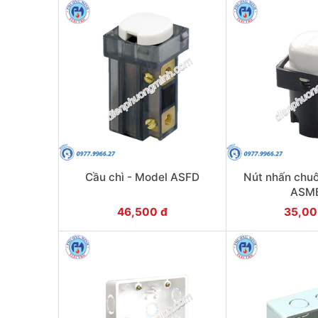
Cầu chì - Model ASFD
Nút nhấn chu
ASM
46,500 đ
35,00