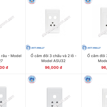
 râu - Model
Ổ cắm đôi 3 chấu và 2 lỗ -
Ổ cắm đôi 3
27
Model ASU32
Mode
000 đ
96,000 đ
96