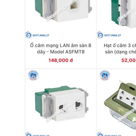
Ổ cắm mạng LAN âm sàn 8
Hạt ổ cắm 3 
dây - Model ASFMT8
sàn (dạng ché
ASFMU
148,000 đ
52,00