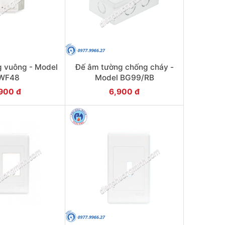
 vuông - Model
Đế âm tường chống cháy -
WF48
Model BG99/RB
900 đ
6,900 đ