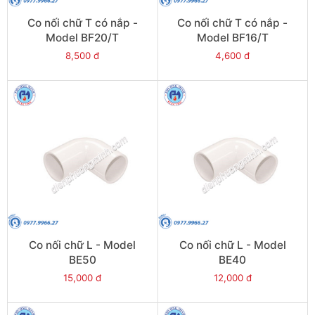
Co nối chữ T có nắp -
Co nối chữ T có nắp -
Model BF20/T
Model BF16/T
8,500 đ
4,600 đ
Co nối chữ L - Model
Co nối chữ L - Model
BE50
BE40
15,000 đ
12,000 đ