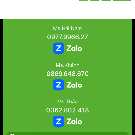
Ms.Hải Nam
0977.9966.27
Ms.Khánh
0869.648.670
Ms.Thảo
0362.802.418