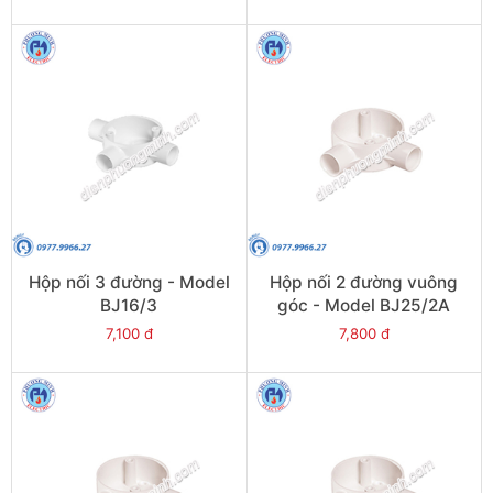
Hộp nối 3 đường - Model
Hộp nối 2 đường vuông
BJ16/3
góc - Model BJ25/2A
7,100 đ
7,800 đ