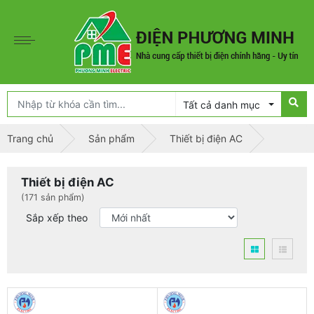
Tất cả danh mục
Trang chủ
Sản phẩm
Thiết bị điện AC
Thiết bị điện AC
(171 sản phẩm)
Sắp xếp theo