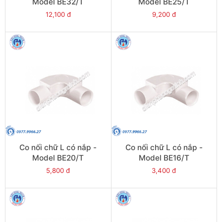
Model BE32/T
Model BE25/T
12,100 đ
9,200 đ
Co nối chữ L có nắp -
Co nối chữ L có nắp -
Model BE20/T
Model BE16/T
5,800 đ
3,400 đ