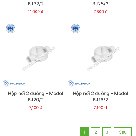
BJ32/2
BJ25/2
11,000 đ
7,800 đ
Hộp nối 2 đường - Model
Hộp nối 2 đường - Model
BJ20/2
BJ16/2
7,100 đ
7,100 đ
1
2
3
Sau