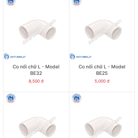
Co nối chữ L - Model
Co nối chữ L - Model
BE32
BE25
8,500 đ
5,000 đ