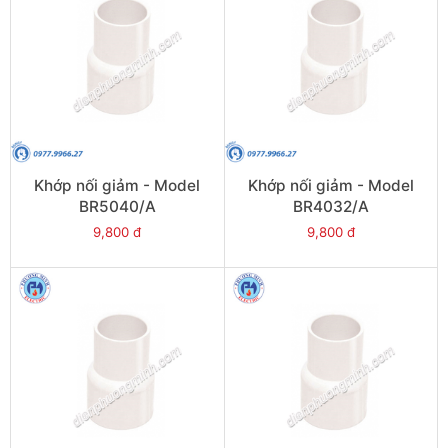
Khớp nối giảm - Model
Khớp nối giảm - Model
BR5040/A
BR4032/A
9,800 đ
9,800 đ