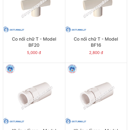
Co nối chữ T - Model
Co nối chữ T - Model
BF20
BF16
5,000 đ
2,800 đ