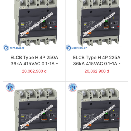
ELCB Type H 4P 250A
ELCB Type H 4P 225A
36kA 415VAC 0.1-1A -
36kA 415VAC 0.1-1A -
Model EZCV250H4250
Model EZCV250H4225
20,062,900 đ
20,062,900 đ