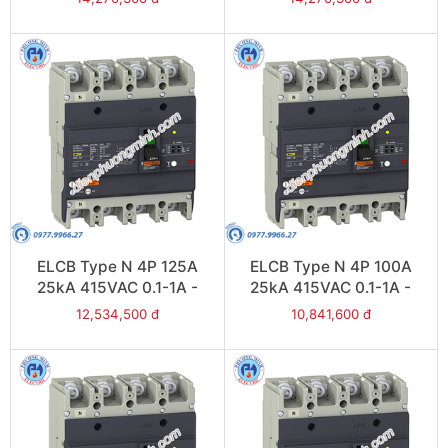
ELCB Type N 4P 125A
ELCB Type N 4P 100A
25kA 415VAC 0.1-1A -
25kA 415VAC 0.1-1A -
Model EZCV250N4125
Model EZCV250N4100
12,534,500 đ
10,841,600 đ