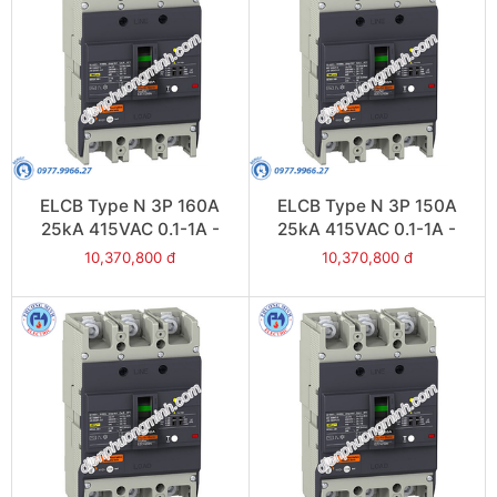
ELCB Type N 3P 160A
ELCB Type N 3P 150A
25kA 415VAC 0.1-1A -
25kA 415VAC 0.1-1A -
Model EZCV250N3160
Model EZCV250N3150
10,370,800 đ
10,370,800 đ