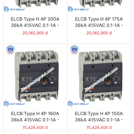
ELCB Type H 4P 200A
ELCB Type H 4P 175A
36kA 415VAC 0.1-1A -
36kA 415VAC 0.1-1A -
Model EZCV250H4200
Model EZCV250H4175
20,062,900 đ
20,062,900 đ
ELCB Type H 4P 160A
ELCB Type H 4P 150A
36kA 415VAC 0.1-1A -
36kA 415VAC 0.1-1A -
Model EZCV250H4160
Model EZCV250H4150
15,426,400 đ
15,426,400 đ