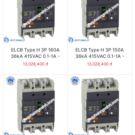
ELCB Type H 3P 160A
ELCB Type H 3P 150A
36kA 415VAC 0.1-1A -
36kA 415VAC 0.1-1A -
Model EZCV250H3160
Model EZCV250H3150
13,028,400 đ
13,028,400 đ