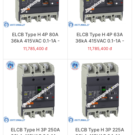
ELCB Type H 4P 80A
ELCB Type H 4P 63A
36kA 415VAC 0.1-1A -
36kA 415VAC 0.1-1A -
Model EZCV250H4080
Model EZCV250H4063
11,785,400 đ
11,785,400 đ
ELCB Type H 3P 250A
ELCB Type H 3P 225A