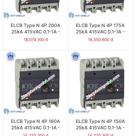
ELCB Type N 4P 200A
ELCB Type N 4P 175A
25kA 415VAC 0.1-1A -
25kA 415VAC 0.1-1A -
Model EZCV250N4200
Model EZCV250N4175
18,074,100 đ
16,550,600 đ
ELCB Type N 4P 160A
ELCB Type N 4P 150A
25kA 415VAC 0.1-1A -
25kA 415VAC 0.1-1A -
Model EZCV250N4160
Model EZCV250N4150
14,270,300 đ
14,270,300 đ