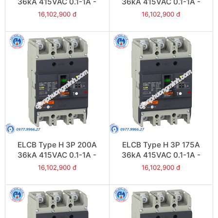
36kA 415VAC 0.1-1A -
36kA 415VAC 0.1-1A -
Model EZCV250H3250
Model EZCV250H3225
16,102,900 đ
16,102,900 đ
ELCB Type H 3P 200A
ELCB Type H 3P 175A
36kA 415VAC 0.1-1A -
36kA 415VAC 0.1-1A -
Model EZCV250H3200
Model EZCV250H3175
16,102,900 đ
16,102,900 đ