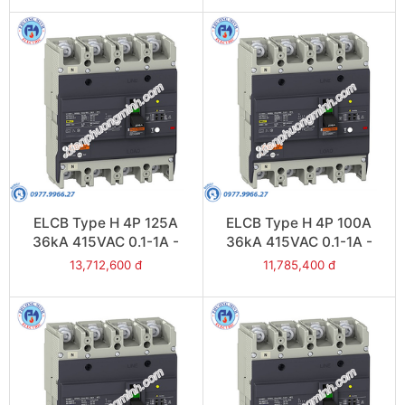
ELCB Type H 4P 125A
ELCB Type H 4P 100A
36kA 415VAC 0.1-1A -
36kA 415VAC 0.1-1A -
Model EZCV250H4125
Model EZCV250H4100
13,712,600 đ
11,785,400 đ