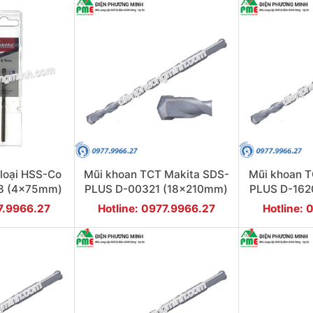
 loại HSS-Co
Mũi khoan TCT Makita SDS-
Mũi khoan T
48 (4x75mm)
PLUS D-00321 (18x210mm)
PLUS D-162
77.9966.27
Hotline: 0977.9966.27
Hotline: 