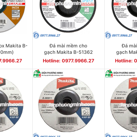
ox Makita B-
Đá mài mềm cho
Đá mà
100mm)
gạch Makita B-51362
gạch Mak
(100mm)
(1
77.9966.27
Hotline: 0977.9966.27
Hotline: 