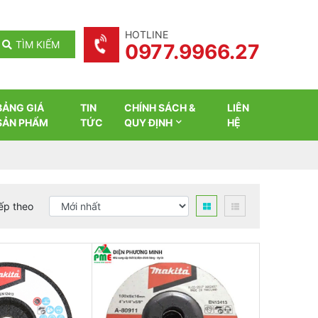
HOTLINE
TÌM KIẾM
0977.9966.27
BẢNG GIÁ
TIN
CHÍNH SÁCH &
LIÊN
SẢN PHẨM
TỨC
QUY ĐỊNH
HỆ
ếp theo