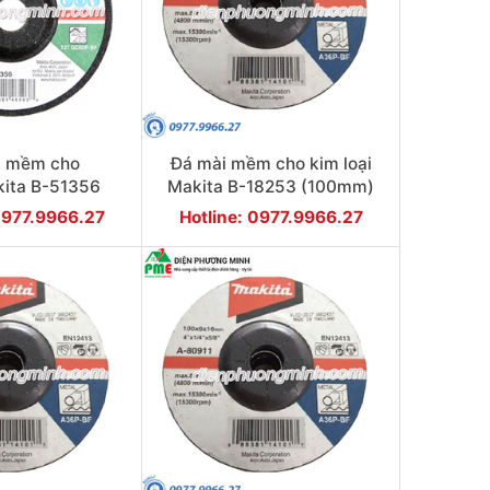
i mềm cho
Đá mài mềm cho kim loại
ita B-51356
Makita B-18253 (100mm)
00mm)
0977.9966.27
Hotline: 0977.9966.27