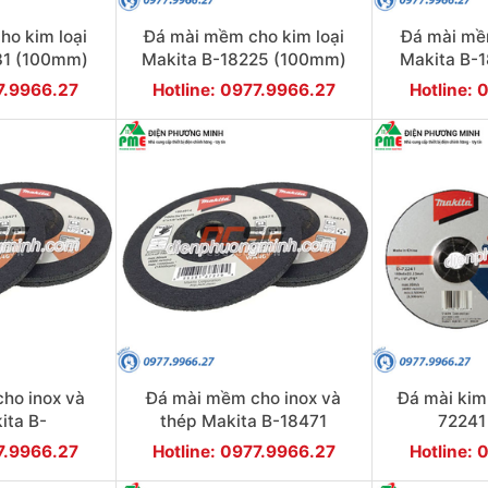
ho kim loại
Đá mài mềm cho kim loại
Đá mài mềm
31 (100mm)
Makita B-18225 (100mm)
Makita B-
77.9966.27
Hotline: 0977.9966.27
Hotline: 
ho inox và
Đá mài mềm cho inox và
Đá mài kim
ita B-
thép Makita B-18471
72241
100mm)
(100mm)
77.9966.27
Hotline: 0977.9966.27
Hotline: 