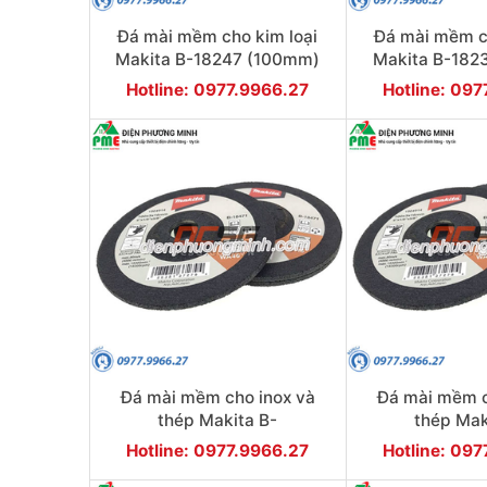
Đá mài mềm cho kim loại
Đá mài mềm c
Makita B-18247 (100mm)
Makita B-182
Hotline: 0977.9966.27
Hotline: 09
Đá mài mềm cho inox và
Đá mài mềm c
thép Makita B-
thép Mak
18493 (100mm)
18487 (
Hotline: 0977.9966.27
Hotline: 09