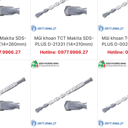
 Makita SDS-
Mũi khoan TCT Makita SDS-
Mũi khoan T
 (14x260mm)
PLUS D-21331 (14x210mm)
PLUS D-002
77.9966.27
Hotline: 0977.9966.27
Hotline: 