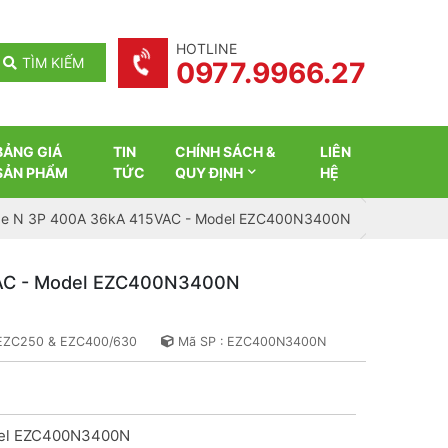
HOTLINE
TÌM KIẾM
0977.9966.27
BẢNG GIÁ
TIN
CHÍNH SÁCH &
LIÊN
SẢN PHẨM
TỨC
QUY ĐỊNH
HỆ
e N 3P 400A 36kA 415VAC - Model EZC400N3400N
AC - Model EZC400N3400N
 EZC250 & EZC400/630
Mã SP : EZC400N3400N
el EZC400N3400N
