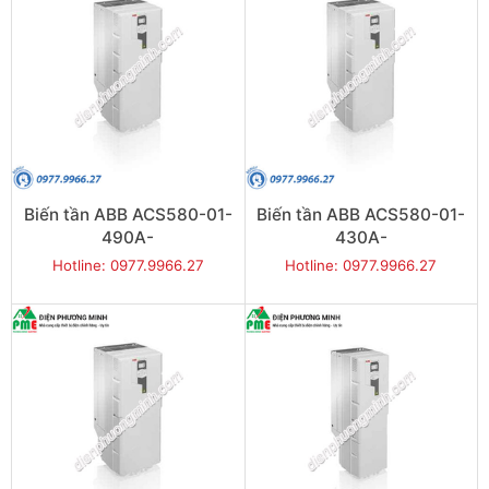
Biến tần ABB ACS580-01-
Biến tần ABB ACS580-01-
490A-
430A-
4+J404+P944 250kW 3P
4+J404+P944 250kW 3P
Hotline: 0977.9966.27
Hotline: 0977.9966.27