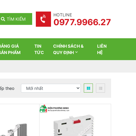
HOTLINE
TÌM KIẾM
0977.9966.27
BẢNG GIÁ
TIN
CHÍNH SÁCH &
LIÊN
SẢN PHẨM
TỨC
QUY ĐỊNH
HỆ
ếp theo