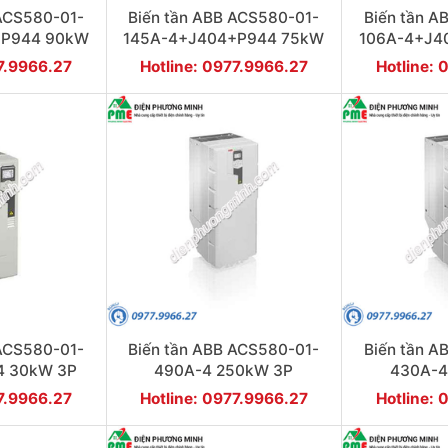
 ACS580-01-
Biến tần ABB ACS580-01-
Biến tần A
+P944 90kW
145A-4+J404+P944 75kW
106A-4+J4
3P
77.9966.27
Hotline: 0977.9966.27
Hotline: 
 ACS580-01-
Biến tần ABB ACS580-01-
Biến tần A
4 30kW 3P
490A-4 250kW 3P
430A-4
77.9966.27
Hotline: 0977.9966.27
Hotline: 