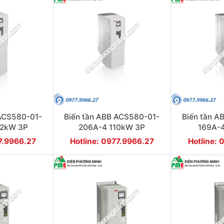
 ACS580-01-
Biến tần ABB ACS580-01-
Biến tần A
32kW 3P
206A-4 110kW 3P
169A-
77.9966.27
Hotline: 0977.9966.27
Hotline: 