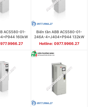
BB ACS580-01-
Biến tần ABB ACS580-01-
04+P944 160kW
246A-4+J404+P944 132kW
3P
3P
0977.9966.27
Hotline: 0977.9966.27