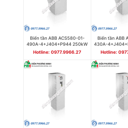
Biến tần ABB ACS580-01-
Biến tần ABB
490A-4+J404+P944 250kW
430A-4+J404+
3P
3P
Hotline: 0977.9966.27
Hotline: 09