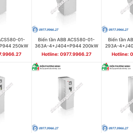
 ACS580-01-
Biến tần ABB ACS580-01-
Biến tần A
P944 250kW
363A-4+J404+P944 200kW
293A-4+J4
3P
77.9966.27
Hotline: 0977.9966.27
Hotline: 