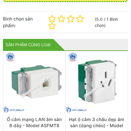
Bình chọn sản
(
5.0
/
1
Bình
phẩm:
chọn
)
SẢN PHẨM CÙNG LOẠI
Ổ cắm mạng LAN âm sàn
Hạt ổ cắm 3 chấu dẹp âm
8 dây - Model ASFMT8
sàn (dạng chéo) - Model