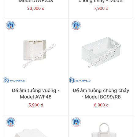
Model AWF248
chống cháy - Model
AWF50
23,000 đ
7,900 đ
Đế âm tường vuông -
Đế âm tường chống cháy
Model AWF48
- Model BG99/RB
5,900 đ
6,900 đ