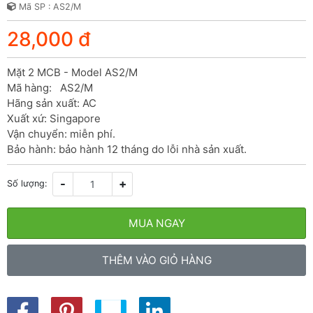
Mã SP : AS2/M
28,000 đ
Mặt 2 MCB - Model AS2/M

Mã hàng:   AS2/M

Hãng sản xuất: AC

Xuất xứ: Singapore

Vận chuyển: miễn phí.

Bảo hành: bảo hành 12 tháng do lỗi nhà sản xuất.
-
+
Số lượng:
MUA NGAY
THÊM VÀO GIỎ HÀNG