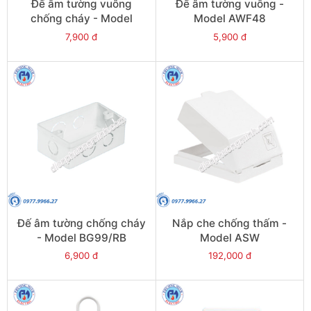
Đế âm tường vuông
Đế âm tường vuông -
chống cháy - Model
Model AWF48
AWF50
7,900 đ
5,900 đ
Đế âm tường chống cháy
Nắp che chống thấm -
- Model BG99/RB
Model ASW
6,900 đ
192,000 đ