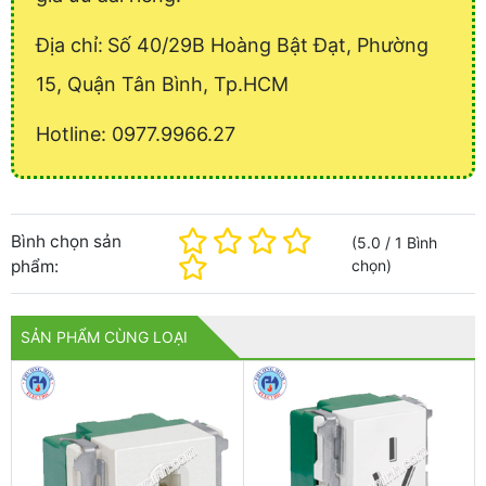
Địa chỉ:
Số 40/29B Hoàng Bật Đạt, Phường
15, Quận Tân Bình, Tp.HCM
Hotline: 0977.9966.27
Bình chọn sản
(
5.0
/
1
Bình
phẩm:
chọn
)
SẢN PHẨM CÙNG LOẠI