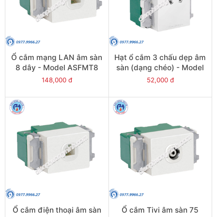
Ổ cắm mạng LAN âm sàn
Hạt ổ cắm 3 chấu dẹp âm
8 dây - Model ASFMT8
sàn (dạng chéo) - Model
ASFMU10X
148,000 đ
52,000 đ
Ổ cắm điện thoại âm sàn
Ổ cắm Tivi âm sàn 75