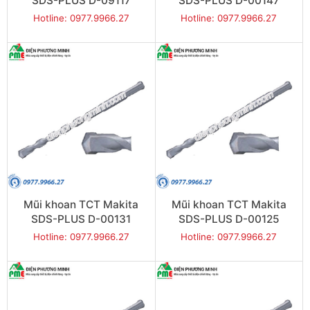
SDS-PLUS D-09117
SDS-PLUS D-00147
(10x110mm)
(8x210mm)
Hotline: 0977.9966.27
Hotline: 0977.9966.27
Mũi khoan TCT Makita
Mũi khoan TCT Makita
SDS-PLUS D-00131
SDS-PLUS D-00125
(8x160mm)
(8x110mm)
Hotline: 0977.9966.27
Hotline: 0977.9966.27