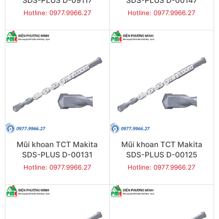
SDS-PLUS D-09117
SDS-PLUS D-00147
(10x110mm)
(8x210mm)
Hotline: 0977.9966.27
Hotline: 0977.9966.27
Mũi khoan TCT Makita
Mũi khoan TCT Makita
SDS-PLUS D-00131
SDS-PLUS D-00125
(8x160mm)
(8x110mm)
Hotline: 0977.9966.27
Hotline: 0977.9966.27