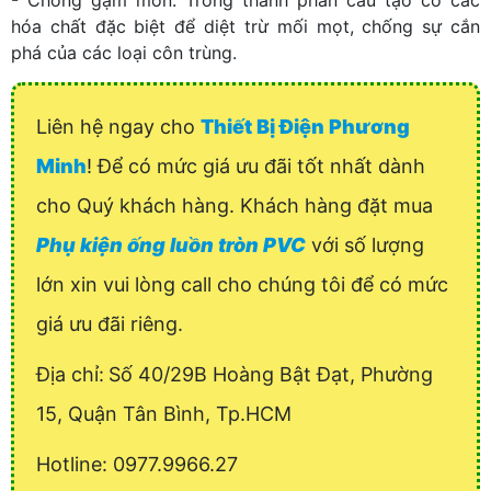
- Chống gặm mòn: Trong thành phần cấu tạo có các
hóa chất đặc biệt để diệt trừ mối mọt, chống sự cắn
phá của các loại côn trùng.
Liên hệ ngay cho
Thiết Bị Điện Phương
Minh
! Để có mức giá ưu đãi tốt nhất dành
cho Quý khách hàng. Khách hàng đặt mua
Phụ kiện ống luồn tròn PVC
với số lượng
lớn xin vui lòng call cho chúng tôi để có mức
giá ưu đãi riêng.
Địa chỉ:
Số 40/29B Hoàng Bật Đạt, Phường
15, Quận Tân Bình, Tp.HCM
Hotline: 0977.9966.27