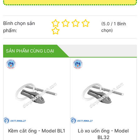
Bình chọn sản
(
5.0
/
1
Bình
phẩm:
chọn
)
SẢN PHẨM CÙNG LOẠI
Kềm cắt ống - Model BL1
Lò xo uốn ống - Model
BL32