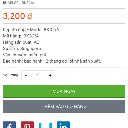
Mã SP : BK32/A
3,200 đ
Kẹp đỡ ống - Model BK32/A

Mã hàng:  BK32/A

Hãng sản xuất: AC

Xuất xứ: Singapore

Vận chuyển: miễn phí.

Bảo hành: bảo hành 12 tháng do lỗi nhà sản xuất.
-
+
Số lượng:
MUA NGAY
THÊM VÀO GIỎ HÀNG