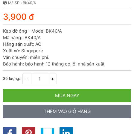
Mã SP : BK40/A
3,900 đ
Kẹp đỡ ống - Model BK40/A

Mã hàng:  BK40/A

Hãng sản xuất: AC

Xuất xứ: Singapore

Vận chuyển: miễn phí.

Bảo hành: bảo hành 12 tháng do lỗi nhà sản xuất.
-
+
Số lượng:
MUA NGAY
THÊM VÀO GIỎ HÀNG