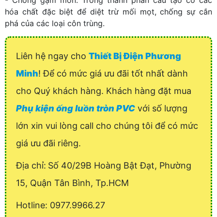
- Chống gặm mòn: Trong thành phần cấu tạo có các
hóa chất đặc biệt để diệt trừ mối mọt, chống sự cắn
phá của các loại côn trùng.
Liên hệ ngay cho
Thiết Bị Điện Phương
Minh
! Để có mức giá ưu đãi tốt nhất dành
cho Quý khách hàng. Khách hàng đặt mua
Phụ kiện ống luồn tròn PVC
với số lượng
lớn xin vui lòng call cho chúng tôi để có mức
giá ưu đãi riêng.
Địa chỉ:
Số 40/29B Hoàng Bật Đạt, Phường
15, Quận Tân Bình, Tp.HCM
Hotline: 0977.9966.27