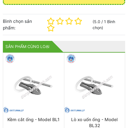
Bình chọn sản
(
5.0
/
1
Bình
phẩm:
chọn
)
SẢN PHẨM CÙNG LOẠI
Kềm cắt ống - Model BL1
Lò xo uốn ống - Model
BL32