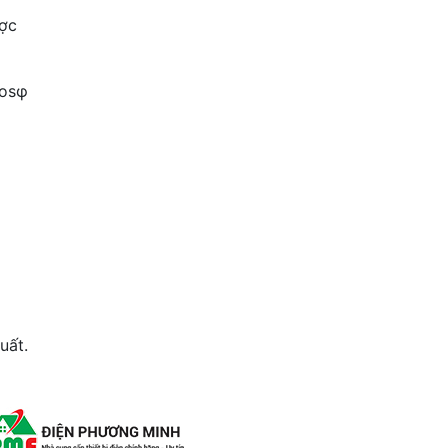
ược
cosφ
uất.