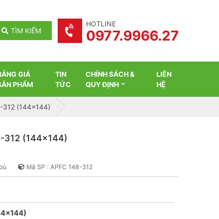
HOTLINE
TÌM KIẾM
0977.9966.27
BẢNG GIÁ
TIN
CHÍNH SÁCH &
LIÊN
SẢN PHẨM
TỨC
QUY ĐỊNH
HỆ
8-312 (144x144)
8-312 (144x144)
 bù
Mã SP : APFC 148-312
144x144)