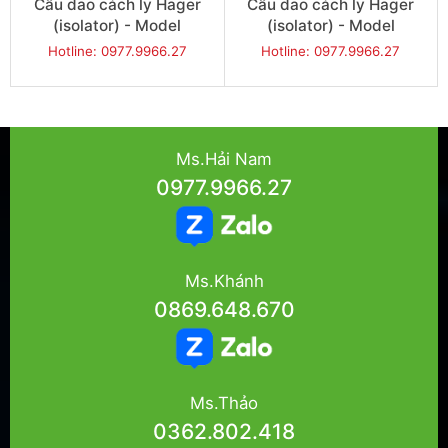
Cầu dao cách ly Hager
Cầu dao cách ly Hager
(isolator) - Model
(isolator) - Model
JG332IN
JG340IN
Hotline: 0977.9966.27
Hotline: 0977.9966.27
Ms.Hải Nam
0977.9966.27
Ms.Khánh
0869.648.670
Ms.Thảo
0362.802.418