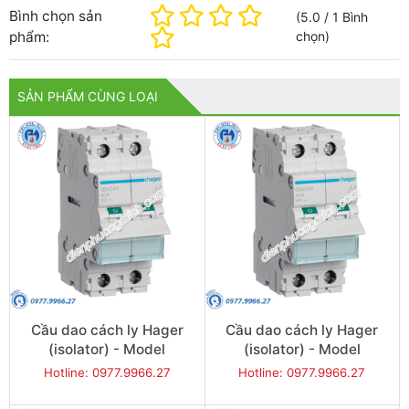
Bình chọn sản
(
5.0
/
1
Bình
phẩm:
chọn
)
SẢN PHẨM CÙNG LOẠI
Cầu dao cách ly Hager
Cầu dao cách ly Hager
(isolator) - Model
(isolator) - Model
SBN240
SBN263
Hotline: 0977.9966.27
Hotline: 0977.9966.27