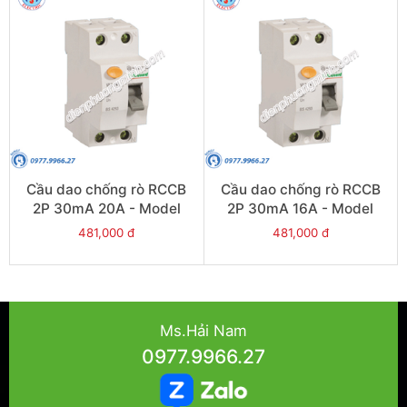
Cầu dao chống rò RCCB
Cầu dao chống rò RCCB
2P 30mA 20A - Model
2P 30mA 16A - Model
VLL45N/2020/030
VLL45N/2016/030
481,000 đ
481,000 đ
Ms.Hải Nam
0977.9966.27