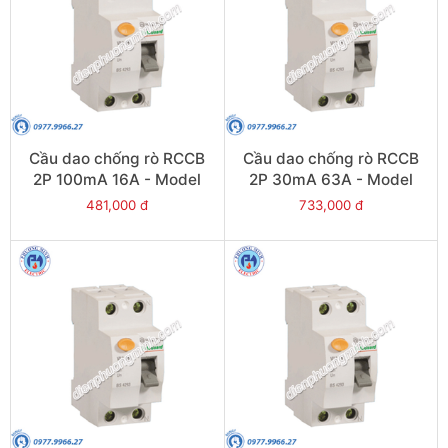
Cầu dao chống rò RCCB
Cầu dao chống rò RCCB
2P 100mA 16A - Model
2P 30mA 63A - Model
VLL45N/2016/100
VLL45N/2063/030
481,000 đ
733,000 đ