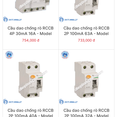
Cầu dao chống rò RCCB
Cầu dao chống rò RCCB
4P 30mA 16A - Model
2P 100mA 63A - Model
VLL45N/4016/030
VLL45N/2063/100
754,000 đ
733,000 đ
Cầu dao chống rò RCCB
Cầu dao chống rò RCCB
2P 100mA 40A - Model
2P 100mA 32A - Model