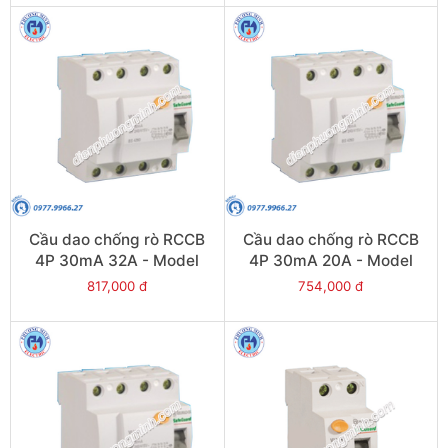
Cầu dao chống rò RCCB
Cầu dao chống rò RCCB
4P 30mA 32A - Model
4P 30mA 20A - Model
VLL45N/4032/030
VLL45N/4020/030
817,000 đ
754,000 đ