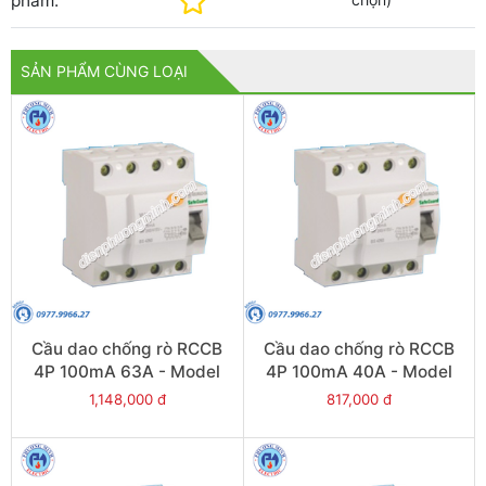
phẩm:
SẢN PHẨM CÙNG LOẠI
Cầu dao chống rò RCCB
Cầu dao chống rò RCCB
4P 100mA 63A - Model
4P 100mA 40A - Model
VLL45N/4063/100
VLL45N/4040/100
1,148,000 đ
817,000 đ