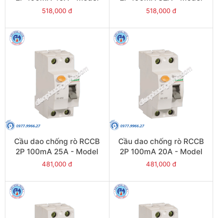
VLL45N/2040/100
VLL45N/2032/100
518,000 đ
518,000 đ
Cầu dao chống rò RCCB
Cầu dao chống rò RCCB
2P 100mA 25A - Model
2P 100mA 20A - Model
VLL45N/2025/100
VLL45N/2020/100
481,000 đ
481,000 đ