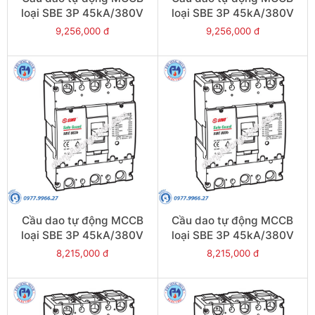
loại SBE 3P 45kA/380V
loại SBE 3P 45kA/380V
800A - Model
700A - Model
9,256,000 đ
9,256,000 đ
SBE803b/800
SBE803b/700
Cầu dao tự động MCCB
Cầu dao tự động MCCB
loại SBE 3P 45kA/380V
loại SBE 3P 45kA/380V
630A - Model
600A - Model
8,215,000 đ
8,215,000 đ
SBE803b/630
SBE803b/600