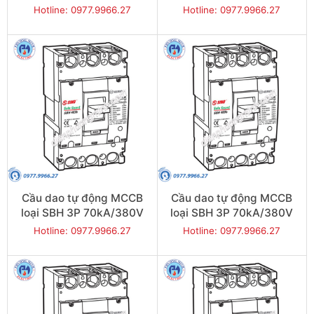
400A - Model
350A - Model
Hotline: 0977.9966.27
Hotline: 0977.9966.27
SBH403b/400
SBH403b/350
Cầu dao tự động MCCB
Cầu dao tự động MCCB
loại SBH 3P 70kA/380V
loại SBH 3P 70kA/380V
300A - Model
250A - Model
Hotline: 0977.9966.27
Hotline: 0977.9966.27
SBH403b/300
SBH403b/250