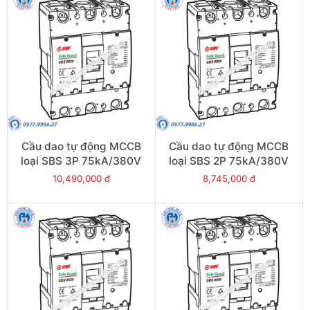
Cầu dao tự động MCCB
Cầu dao tự động MCCB
loại SBS 3P 75kA/380V
loại SBS 2P 75kA/380V
500A - Model
800A - Model
10,490,000 đ
8,745,000 đ
SBS803b/500
SBS802b/800