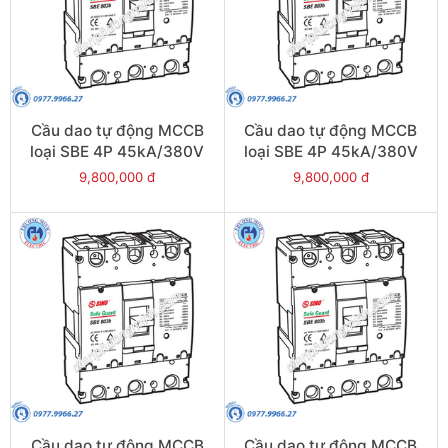
Cầu dao tự động MCCB
Cầu dao tự động MCCB
loại SBE 4P 45kA/380V
loại SBE 4P 45kA/380V
600A - Model
500A - Model
9,800,000 đ
9,800,000 đ
SBE804b/600
SBE804b/500
Cầu dao tự động MCCB
Cầu dao tự động MCCB