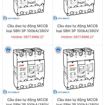
Cầu dao tự động MCCB
Cầu dao tự động MCCB
loại SBH 3P 100kA/380V
loại SBH 3P 100kA/380V
630A - Model
500A - Model
Hotline: 0977.9966.27
Hotline: 0977.9966.27
SBH803b/630
SBH803b/500
Cầu dao tự động MCCB
Cầu dao tự động MCCB
loại SBH 2P 100kA/380V
loại SBH 2P 100kA/380V