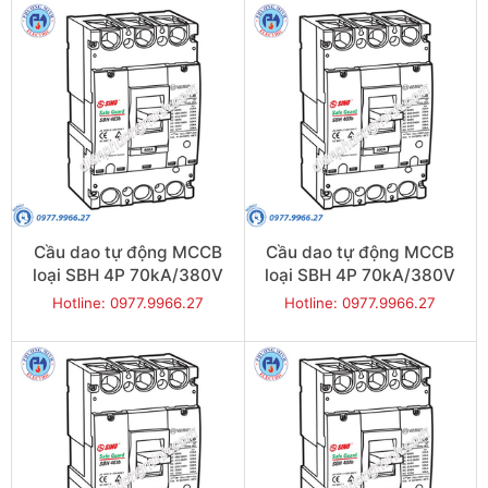
Cầu dao tự động MCCB
Cầu dao tự động MCCB
loại SBH 4P 70kA/380V
loại SBH 4P 70kA/380V
400A - Model
350A - Model
Hotline: 0977.9966.27
Hotline: 0977.9966.27
SBH404b/400
SBH404b/350