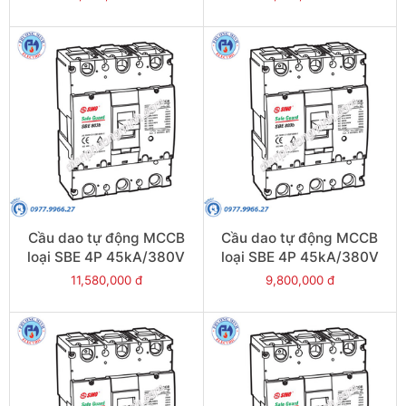
SBS802b/500
SBE804b/800
Cầu dao tự động MCCB
Cầu dao tự động MCCB
loại SBE 4P 45kA/380V
loại SBE 4P 45kA/380V
700A - Model
630A - Model
11,580,000 đ
9,800,000 đ
SBE804b/700
SBE804b/630