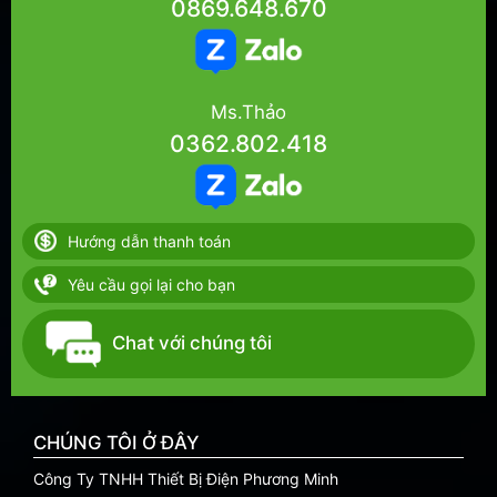
0869.648.670
Ms.Thảo
0362.802.418
Hướng dẫn thanh toán
Yêu cầu gọi lại cho bạn
Chat với chúng tôi
CHÚNG TÔI Ở ĐÂY
Công Ty TNHH Thiết Bị Điện Phương Minh