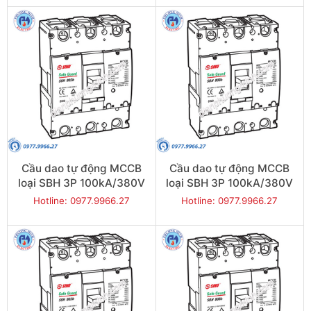
Cầu dao tự động MCCB
Cầu dao tự động MCCB
loại SBH 3P 100kA/380V
loại SBH 3P 100kA/380V
800A - Model
700A - Model
Hotline: 0977.9966.27
Hotline: 0977.9966.27
SBH803b/800
SBH803b/700