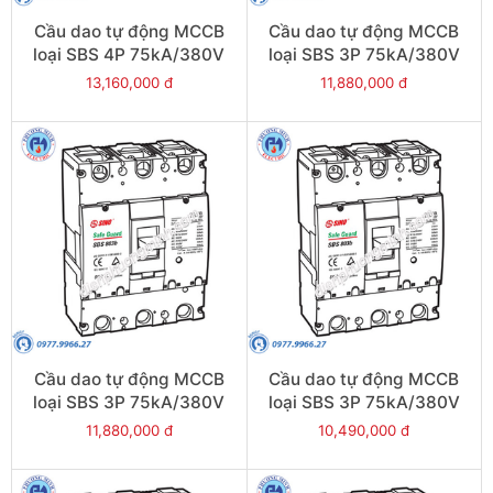
Cầu dao tự động MCCB
Cầu dao tự động MCCB
loại SBS 4P 75kA/380V
loại SBS 3P 75kA/380V
500A - Model
800A - Model
13,160,000 đ
11,880,000 đ
SBS804b/500
SBS803b/800
Cầu dao tự động MCCB
Cầu dao tự động MCCB
loại SBS 3P 75kA/380V
loại SBS 3P 75kA/380V
700A - Model
630A - Model
11,880,000 đ
10,490,000 đ
SBS803b/700
SBS803b/630