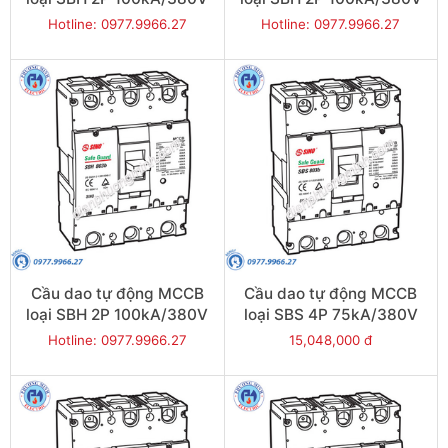
700A - Model
630A - Model
Hotline: 0977.9966.27
Hotline: 0977.9966.27
SBH802b/700
SBH802b/630
Cầu dao tự động MCCB
Cầu dao tự động MCCB
loại SBH 2P 100kA/380V
loại SBS 4P 75kA/380V
500A - Model
800A - Model
Hotline: 0977.9966.27
15,048,000 đ
SBH802b/500
SBS804b/800