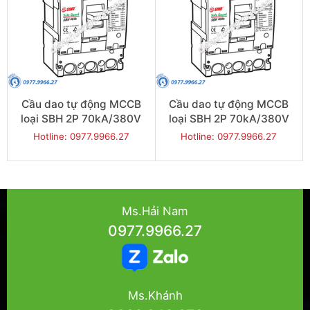
Cầu dao tự động MCCB
Cầu dao tự động MCCB
loại SBH 2P 70kA/380V
loại SBH 2P 70kA/380V
400A - Model
350A - Model
Hotline: 0977.9966.27
Hotline: 0977.9966.27
SBH402b/400
SBH402b/350
Ms.Hải Nam
0977.9966.27
Ms.Khánh