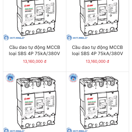
Cầu dao tự động MCCB
Cầu dao tự động MCCB
loại SBS 4P 75kA/380V
loại SBS 4P 75kA/380V
700A - Model
630A - Model
13,160,000 đ
13,160,000 đ
SBS804b/700
SBS804b/630