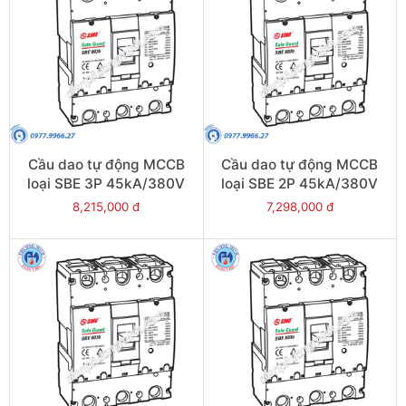
Cầu dao tự động MCCB
Cầu dao tự động MCCB
loại SBE 3P 45kA/380V
loại SBE 2P 45kA/380V
500A - Model
800A - Model
8,215,000 đ
7,298,000 đ
SBE803b/500
SBE802b/800