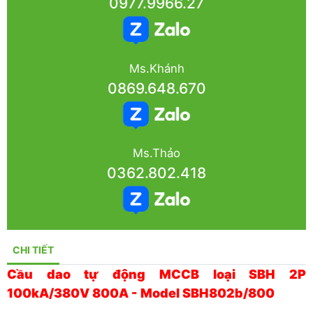
0977.9966.27
Ms.Khánh
0869.648.670
Ms.Thảo
0362.802.418
CHI TIẾT
Cầu dao tự động MCCB loại SBH 2P
100kA/380V 800A - Model SBH802b/800