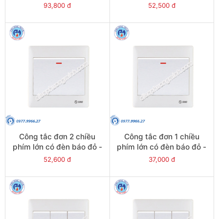
S982N2R
S982N1R
93,800 đ
52,500 đ
Công tắc đơn 2 chiều
Công tắc đơn 1 chiều
phím lớn có đèn báo đỏ -
phím lớn có đèn báo đỏ -
Model S981N2R
Model S981N1R
52,600 đ
37,000 đ