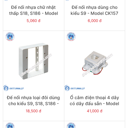
Đế nổi nhựa chữ nhật
Đế nổi nhựa dùng cho
thấp S18, S186 - Model
kiểu S9 - Model CK157
CK157RL
5,060 đ
6,000 đ
Đế nổi nhựa loại đôi dùng
Ổ cắm điện thoại 4 dây
cho kiểu S9, S18, S186 -
có dây đấu sẵn - Model
Model CK157/D
S30RJ40/W
18,500 đ
41,000 đ