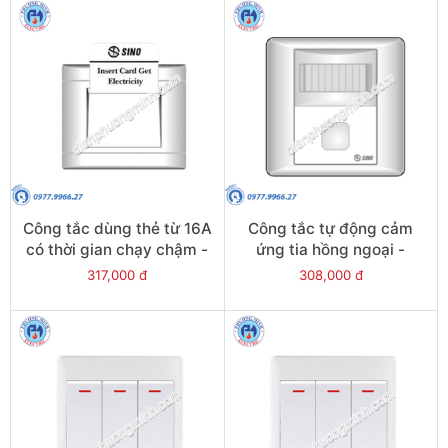
Công tắc dùng thẻ từ 16A
Công tắc tự động cảm
có thời gian chạy chậm -
ứng tia hồng ngoại -
Model S501
Model S98/XIR
317,000 đ
308,000 đ