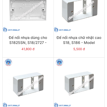
Đế nổi nhựa dùng cho
Đế nổi nhựa chữ nhật cao
S1825SN, S18/2727 -
S18, S186 - Model
Model ET238
CK157RH
41,800 đ
5,500 đ