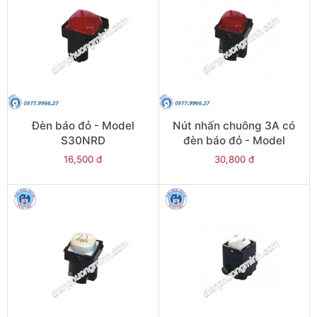
Đèn báo đỏ - Model
Nút nhấn chuông 3A có
S30NRD
đèn báo đỏ - Model
S30MBPN
16,500 đ
30,800 đ