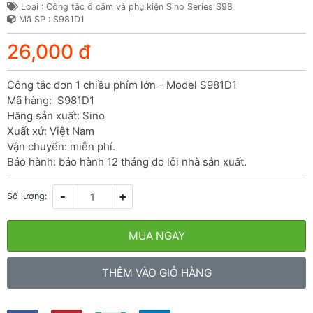
Loại : Công tắc ổ cắm và phụ kiện Sino Series S98
Mã SP : S981D1
26,000 đ
Công tắc đơn 1 chiều phím lớn - Model S981D1

Mã hàng:  S981D1

Hãng sản xuất: Sino

Xuất xứ: Việt Nam

Vận chuyển: miễn phí.

Bảo hành: bảo hành 12 tháng do lỗi nhà sản xuất.
-
+
Số lượng:
MUA NGAY
THÊM VÀO GIỎ HÀNG