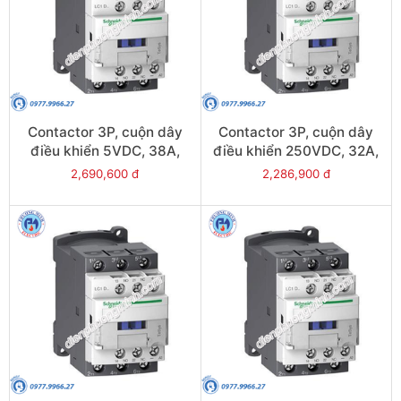
Contactor 3P, cuộn dây
Contactor 3P, cuộn dây
điều khiển 5VDC, 38A,
điều khiển 250VDC, 32A,
1N/O, 1N/C - Model
1N/O, 1N/C - Model
2,690,600 đ
2,286,900 đ
LC1D38AL
LC1D32UL