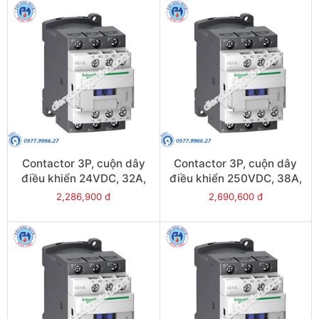
Contactor 3P, cuộn dây
Contactor 3P, cuộn dây
điều khiển 24VDC, 32A,
điều khiển 250VDC, 38A,
1N/O, 1N/C - Model
1N/O, 1N/C - Model
2,286,900 đ
2,690,600 đ
LC1D32BL
LC1D38UL