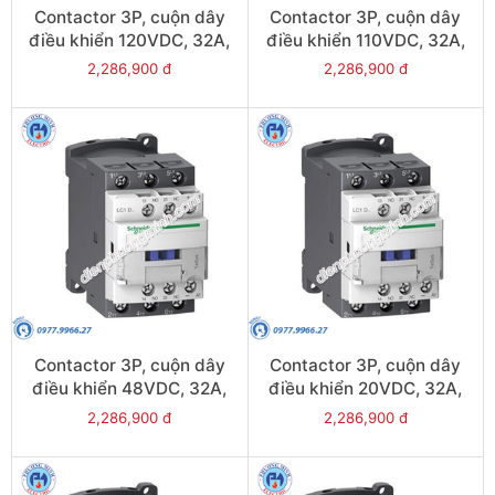
Contactor 3P, cuộn dây
Contactor 3P, cuộn dây
điều khiển 120VDC, 32A,
điều khiển 110VDC, 32A,
1N/O, 1N/C - Model
1N/O, 1N/C - Model
2,286,900 đ
2,286,900 đ
LC1D32ML
LC1D32FL
Contactor 3P, cuộn dây
Contactor 3P, cuộn dây
điều khiển 48VDC, 32A,
điều khiển 20VDC, 32A,
1N/O, 1N/C - Model
1N/O, 1N/C - Model
2,286,900 đ
2,286,900 đ
LC1D32EL
LC1D32ZL