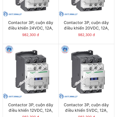
Contactor 3P, cuộn dây
Contactor 3P, cuộn dây
điều khiển 24VDC, 12A,
điều khiển 20VDC, 12A,
1N/O, 1N/C - Model
1N/O, 1N/C - Model
982,300 đ
982,300 đ
LC1D12BL
LC1D12ZL
Contactor 3P, cuộn dây
Contactor 3P, cuộn dây
điều khiển 12VDC, 12A,
điều khiển 5VDC, 12A,
1N/O, 1N/C - Model
1N/O, 1N/C - Model