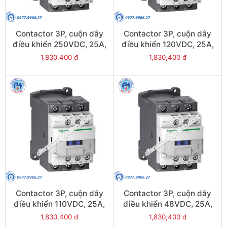
Contactor 3P, cuộn dây
Contactor 3P, cuộn dây
điều khiển 250VDC, 25A,
điều khiển 120VDC, 25A,
1N/O, 1N/C - Model
1N/O, 1N/C - Model
1,830,400 đ
1,830,400 đ
LC1D25UL
LC1D25ML
Contactor 3P, cuộn dây
Contactor 3P, cuộn dây
điều khiển 110VDC, 25A,
điều khiển 48VDC, 25A,
1N/O, 1N/C - Model
1N/O, 1N/C - Model
1,830,400 đ
1,830,400 đ
LC1D25FL
LC1D25EL