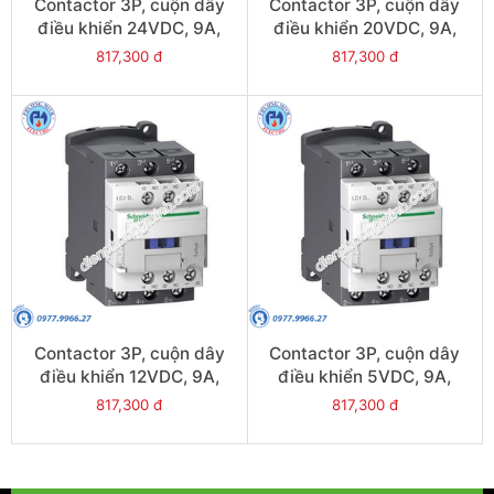
Contactor 3P, cuộn dây
Contactor 3P, cuộn dây
điều khiển 24VDC, 9A,
điều khiển 20VDC, 9A,
1N/O, 1N/C - Model
1N/O, 1N/C - Model
817,300 đ
817,300 đ
LC1D09BL
LC1D09ZL
Contactor 3P, cuộn dây
Contactor 3P, cuộn dây
điều khiển 12VDC, 9A,
điều khiển 5VDC, 9A,
1N/O, 1N/C - Model
1N/O, 1N/C - Model
817,300 đ
817,300 đ
LC1D09JL
LC1D09AL