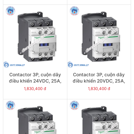
Contactor 3P, cuộn dây
Contactor 3P, cuộn dây
điều khiển 24VDC, 25A,
điều khiển 20VDC, 25A,
1N/O, 1N/C - Model
1N/O, 1N/C - Model
1,830,400 đ
1,830,400 đ
LC1D25BL
LC1D25ZL