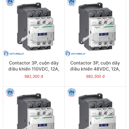
Contactor 3P, cuộn dây
Contactor 3P, cuộn dây
điều khiển 110VDC, 12A,
điều khiển 48VDC, 12A,
1N/O, 1N/C - Model
1N/O, 1N/C - Model
982,300 đ
982,300 đ
LC1D12FL
LC1D12EL