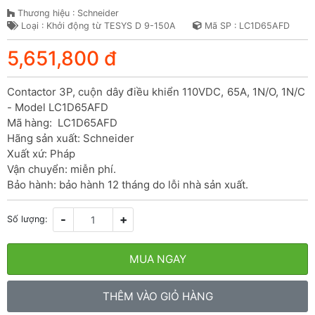
Thương hiệu : Schneider
Loại : Khởi động từ TESYS D 9-150A
Mã SP : LC1D65AFD
5,651,800 đ
Contactor 3P, cuộn dây điều khiển 110VDC, 65A, 1N/O, 1N/C 
- Model LC1D65AFD

Mã hàng:  LC1D65AFD

Hãng sản xuất: Schneider

Xuất xứ: Pháp

Vận chuyển: miễn phí.

Bảo hành: bảo hành 12 tháng do lỗi nhà sản xuất.
-
+
Số lượng:
MUA NGAY
THÊM VÀO GIỎ HÀNG