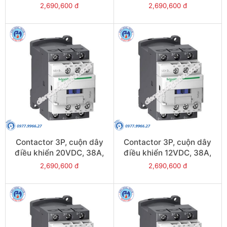
1N/O, 1N/C - Model
1N/O, 1N/C - Model
2,690,600 đ
2,690,600 đ
LC1D38EL
LC1D38BL
Contactor 3P, cuộn dây
Contactor 3P, cuộn dây
điều khiển 20VDC, 38A,
điều khiển 12VDC, 38A,
1N/O, 1N/C - Model
1N/O, 1N/C - Model
2,690,600 đ
2,690,600 đ
LC1D38ZL
LC1D38JL