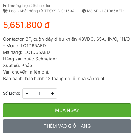
Thương hiệu : Schneider
Loại : Khởi động từ TESYS D 9-150A
Mã SP : LC1D65AED
5,651,800 đ
Contactor 3P, cuộn dây điều khiển 48VDC, 65A, 1N/O, 1N/C 
- Model LC1D65AED

Mã hàng:  LC1D65AED

Hãng sản xuất: Schneider

Xuất xứ: Pháp

Vận chuyển: miễn phí.

Bảo hành: bảo hành 12 tháng do lỗi nhà sản xuất.
-
+
Số lượng:
MUA NGAY
THÊM VÀO GIỎ HÀNG