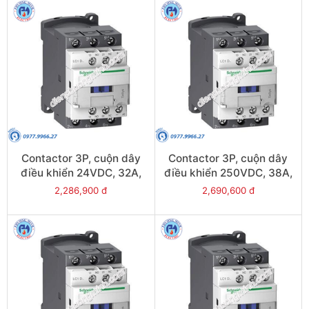
Contactor 3P, cuộn dây
Contactor 3P, cuộn dây
điều khiển 24VDC, 32A,
điều khiển 250VDC, 38A,
1N/O, 1N/C - Model
1N/O, 1N/C - Model
2,286,900 đ
2,690,600 đ
LC1D32BL
LC1D38UL