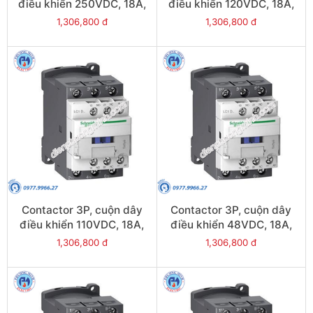
điều khiển 250VDC, 18A,
điều khiển 120VDC, 18A,
1N/O, 1N/C - Model
1N/O, 1N/C - Model
1,306,800 đ
1,306,800 đ
LC1D18UL
LC1D18ML
Contactor 3P, cuộn dây
Contactor 3P, cuộn dây
điều khiển 110VDC, 18A,
điều khiển 48VDC, 18A,
1N/O, 1N/C - Model
1N/O, 1N/C - Model
1,306,800 đ
1,306,800 đ
LC1D18FL
LC1D18EL