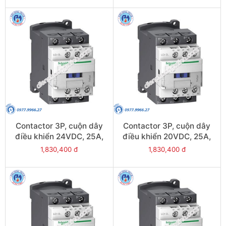
Contactor 3P, cuộn dây
Contactor 3P, cuộn dây
điều khiển 24VDC, 25A,
điều khiển 20VDC, 25A,
1N/O, 1N/C - Model
1N/O, 1N/C - Model
1,830,400 đ
1,830,400 đ
LC1D25BL
LC1D25ZL