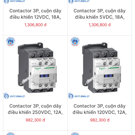
Contactor 3P, cuộn dây
Contactor 3P, cuộn dây
điều khiển 12VDC, 18A,
điều khiển 5VDC, 18A,
1N/O, 1N/C - Model
1N/O, 1N/C - Model
1,306,800 đ
1,306,800 đ
LC1D18JL
LC1D18AL
Contactor 3P, cuộn dây
Contactor 3P, cuộn dây
điều khiển 250VDC, 12A,
điều khiển 120VDC, 12A,
1N/O, 1N/C - Model
1N/O, 1N/C - Model
982,300 đ
982,300 đ
LC1D12UL
LC1D12ML