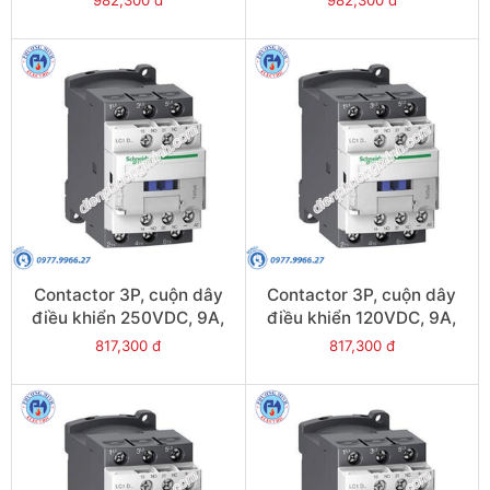
982,300 đ
982,300 đ
LC1D12JL
LC1D12AL
Contactor 3P, cuộn dây
Contactor 3P, cuộn dây
điều khiển 250VDC, 9A,
điều khiển 120VDC, 9A,
1N/O, 1N/C - Model
1N/O, 1N/C - Model
817,300 đ
817,300 đ
LC1D09UL
LC1D09ML