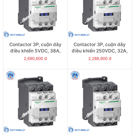
Contactor 3P, cuộn dây
Contactor 3P, cuộn dây
điều khiển 5VDC, 38A,
điều khiển 250VDC, 32A,
1N/O, 1N/C - Model
1N/O, 1N/C - Model
2,690,600 đ
2,286,900 đ
LC1D38AL
LC1D32UL