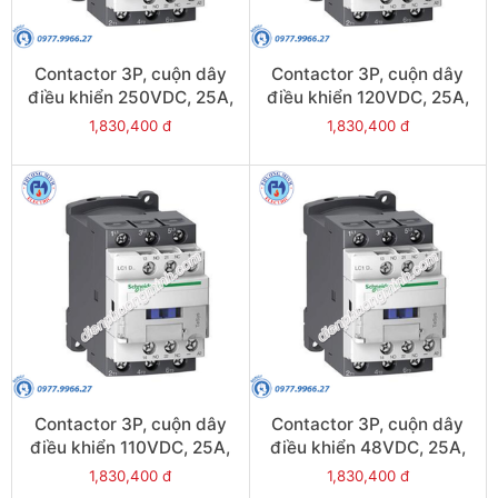
Contactor 3P, cuộn dây
Contactor 3P, cuộn dây
điều khiển 250VDC, 25A,
điều khiển 120VDC, 25A,
1N/O, 1N/C - Model
1N/O, 1N/C - Model
1,830,400 đ
1,830,400 đ
LC1D25UL
LC1D25ML
Contactor 3P, cuộn dây
Contactor 3P, cuộn dây
điều khiển 110VDC, 25A,
điều khiển 48VDC, 25A,
1N/O, 1N/C - Model
1N/O, 1N/C - Model
1,830,400 đ
1,830,400 đ
LC1D25FL
LC1D25EL