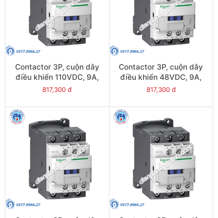
Contactor 3P, cuộn dây
Contactor 3P, cuộn dây
điều khiển 110VDC, 9A,
điều khiển 48VDC, 9A,
1N/O, 1N/C - Model
1N/O, 1N/C - Model
817,300 đ
817,300 đ
LC1D09FL
LC1D09EL