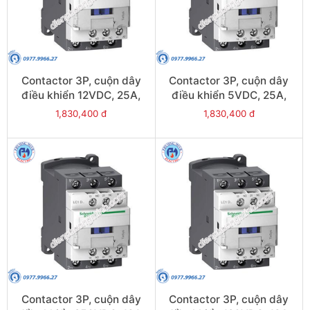
Contactor 3P, cuộn dây
Contactor 3P, cuộn dây
điều khiển 12VDC, 25A,
điều khiển 5VDC, 25A,
1N/O, 1N/C - Model
1N/O, 1N/C - Model
1,830,400 đ
1,830,400 đ
LC1D25JL
LC1D25AL
Contactor 3P, cuộn dây
Contactor 3P, cuộn dây