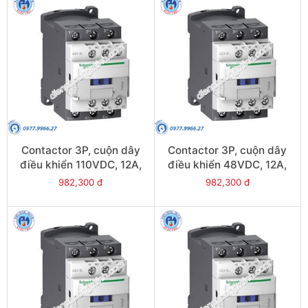
Contactor 3P, cuộn dây
Contactor 3P, cuộn dây
điều khiển 110VDC, 12A,
điều khiển 48VDC, 12A,
1N/O, 1N/C - Model
1N/O, 1N/C - Model
982,300 đ
982,300 đ
LC1D12FL
LC1D12EL