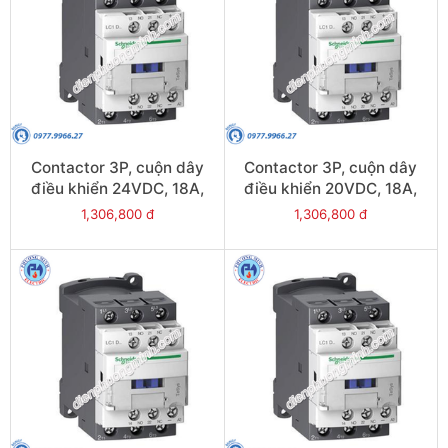
Contactor 3P, cuộn dây
Contactor 3P, cuộn dây
điều khiển 24VDC, 18A,
điều khiển 20VDC, 18A,
1N/O, 1N/C - Model
1N/O, 1N/C - Model
1,306,800 đ
1,306,800 đ
LC1D18BL
LC1D18ZL