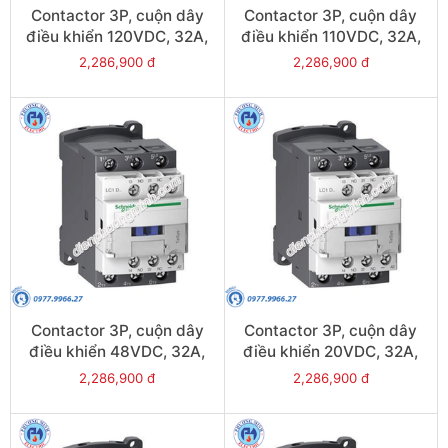
Contactor 3P, cuộn dây
Contactor 3P, cuộn dây
điều khiển 120VDC, 32A,
điều khiển 110VDC, 32A,
1N/O, 1N/C - Model
1N/O, 1N/C - Model
2,286,900 đ
2,286,900 đ
LC1D32ML
LC1D32FL
Contactor 3P, cuộn dây
Contactor 3P, cuộn dây
điều khiển 48VDC, 32A,
điều khiển 20VDC, 32A,
1N/O, 1N/C - Model
1N/O, 1N/C - Model
2,286,900 đ
2,286,900 đ
LC1D32EL
LC1D32ZL