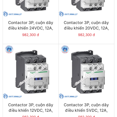
Contactor 3P, cuộn dây
Contactor 3P, cuộn dây
điều khiển 24VDC, 12A,
điều khiển 20VDC, 12A,
1N/O, 1N/C - Model
1N/O, 1N/C - Model
982,300 đ
982,300 đ
LC1D12BL
LC1D12ZL
Contactor 3P, cuộn dây
Contactor 3P, cuộn dây
điều khiển 12VDC, 12A,
điều khiển 5VDC, 12A,
1N/O, 1N/C - Model
1N/O, 1N/C - Model