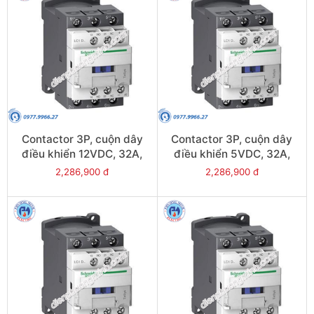
Contactor 3P, cuộn dây
Contactor 3P, cuộn dây
điều khiển 12VDC, 32A,
điều khiển 5VDC, 32A,
1N/O, 1N/C - Model
1N/O, 1N/C - Model
2,286,900 đ
2,286,900 đ
LC1D32JL
LC1D32AL