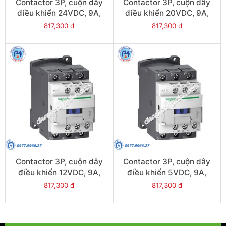
Contactor 3P, cuộn dây
Contactor 3P, cuộn dây
điều khiển 24VDC, 9A,
điều khiển 20VDC, 9A,
1N/O, 1N/C - Model
1N/O, 1N/C - Model
817,300 đ
817,300 đ
LC1D09BL
LC1D09ZL
Contactor 3P, cuộn dây
Contactor 3P, cuộn dây
điều khiển 12VDC, 9A,
điều khiển 5VDC, 9A,
1N/O, 1N/C - Model
1N/O, 1N/C - Model
817,300 đ
817,300 đ
LC1D09JL
LC1D09AL