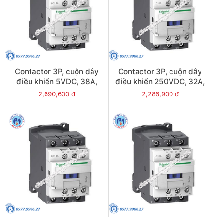
Contactor 3P, cuộn dây
Contactor 3P, cuộn dây
điều khiển 5VDC, 38A,
điều khiển 250VDC, 32A,
1N/O, 1N/C - Model
1N/O, 1N/C - Model
2,690,600 đ
2,286,900 đ
LC1D38AL
LC1D32UL