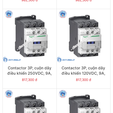
982,300 đ
982,300 đ
LC1D12JL
LC1D12AL
Contactor 3P, cuộn dây
Contactor 3P, cuộn dây
điều khiển 250VDC, 9A,
điều khiển 120VDC, 9A,
1N/O, 1N/C - Model
1N/O, 1N/C - Model
817,300 đ
817,300 đ
LC1D09UL
LC1D09ML