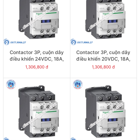
Contactor 3P, cuộn dây
Contactor 3P, cuộn dây
điều khiển 24VDC, 18A,
điều khiển 20VDC, 18A,
1N/O, 1N/C - Model
1N/O, 1N/C - Model
1,306,800 đ
1,306,800 đ
LC1D18BL
LC1D18ZL