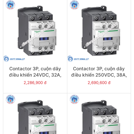
Contactor 3P, cuộn dây
Contactor 3P, cuộn dây
điều khiển 24VDC, 32A,
điều khiển 250VDC, 38A,
1N/O, 1N/C - Model
1N/O, 1N/C - Model
2,286,900 đ
2,690,600 đ
LC1D32BL
LC1D38UL