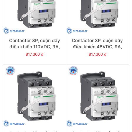
Contactor 3P, cuộn dây
Contactor 3P, cuộn dây
điều khiển 110VDC, 9A,
điều khiển 48VDC, 9A,
1N/O, 1N/C - Model
1N/O, 1N/C - Model
817,300 đ
817,300 đ
LC1D09FL
LC1D09EL