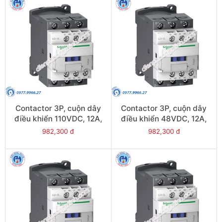
Contactor 3P, cuộn dây
Contactor 3P, cuộn dây
điều khiển 110VDC, 12A,
điều khiển 48VDC, 12A,
1N/O, 1N/C - Model
1N/O, 1N/C - Model
982,300 đ
982,300 đ
LC1D12FL
LC1D12EL