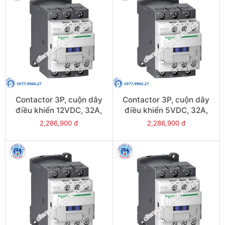
Contactor 3P, cuộn dây
Contactor 3P, cuộn dây
điều khiển 12VDC, 32A,
điều khiển 5VDC, 32A,
1N/O, 1N/C - Model
1N/O, 1N/C - Model
2,286,900 đ
2,286,900 đ
LC1D32JL
LC1D32AL