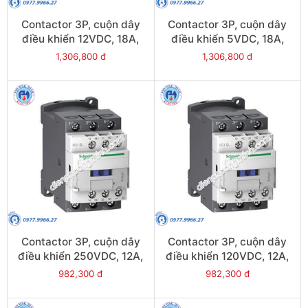
Contactor 3P, cuộn dây
Contactor 3P, cuộn dây
điều khiển 12VDC, 18A,
điều khiển 5VDC, 18A,
1N/O, 1N/C - Model
1N/O, 1N/C - Model
1,306,800 đ
1,306,800 đ
LC1D18JL
LC1D18AL
Contactor 3P, cuộn dây
Contactor 3P, cuộn dây
điều khiển 250VDC, 12A,
điều khiển 120VDC, 12A,
1N/O, 1N/C - Model
1N/O, 1N/C - Model
982,300 đ
982,300 đ
LC1D12UL
LC1D12ML