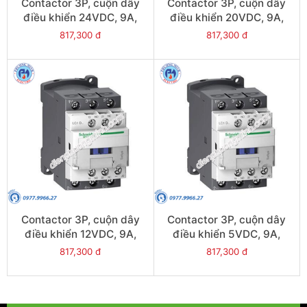
Contactor 3P, cuộn dây
Contactor 3P, cuộn dây
điều khiển 24VDC, 9A,
điều khiển 20VDC, 9A,
1N/O, 1N/C - Model
1N/O, 1N/C - Model
817,300 đ
817,300 đ
LC1D09BL
LC1D09ZL
Contactor 3P, cuộn dây
Contactor 3P, cuộn dây
điều khiển 12VDC, 9A,
điều khiển 5VDC, 9A,
1N/O, 1N/C - Model
1N/O, 1N/C - Model
817,300 đ
817,300 đ
LC1D09JL
LC1D09AL