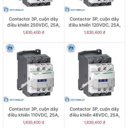
Contactor 3P, cuộn dây
Contactor 3P, cuộn dây
điều khiển 250VDC, 25A,
điều khiển 120VDC, 25A,
1N/O, 1N/C - Model
1N/O, 1N/C - Model
1,830,400 đ
1,830,400 đ
LC1D25UL
LC1D25ML
Contactor 3P, cuộn dây
Contactor 3P, cuộn dây
điều khiển 110VDC, 25A,
điều khiển 48VDC, 25A,
1N/O, 1N/C - Model
1N/O, 1N/C - Model
1,830,400 đ
1,830,400 đ
LC1D25FL
LC1D25EL