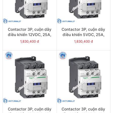
Contactor 3P, cuộn dây
Contactor 3P, cuộn dây
điều khiển 12VDC, 25A,
điều khiển 5VDC, 25A,
1N/O, 1N/C - Model
1N/O, 1N/C - Model
1,830,400 đ
1,830,400 đ
LC1D25JL
LC1D25AL
Contactor 3P, cuộn dây
Contactor 3P, cuộn dây