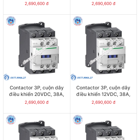
1N/O, 1N/C - Model
1N/O, 1N/C - Model
2,690,600 đ
2,690,600 đ
LC1D38EL
LC1D38BL
Contactor 3P, cuộn dây
Contactor 3P, cuộn dây
điều khiển 20VDC, 38A,
điều khiển 12VDC, 38A,
1N/O, 1N/C - Model
1N/O, 1N/C - Model
2,690,600 đ
2,690,600 đ
LC1D38ZL
LC1D38JL