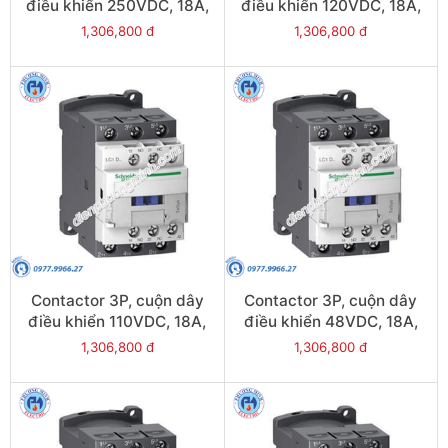
điều khiển 250VDC, 18A,
điều khiển 120VDC, 18A,
1N/O, 1N/C - Model
1N/O, 1N/C - Model
1,306,800 đ
1,306,800 đ
LC1D18UL
LC1D18ML
Contactor 3P, cuộn dây
Contactor 3P, cuộn dây
điều khiển 110VDC, 18A,
điều khiển 48VDC, 18A,
1N/O, 1N/C - Model
1N/O, 1N/C - Model
1,306,800 đ
1,306,800 đ
LC1D18FL
LC1D18EL