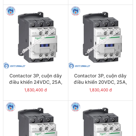
Contactor 3P, cuộn dây
Contactor 3P, cuộn dây
điều khiển 24VDC, 25A,
điều khiển 20VDC, 25A,
1N/O, 1N/C - Model
1N/O, 1N/C - Model
1,830,400 đ
1,830,400 đ
LC1D25BL
LC1D25ZL