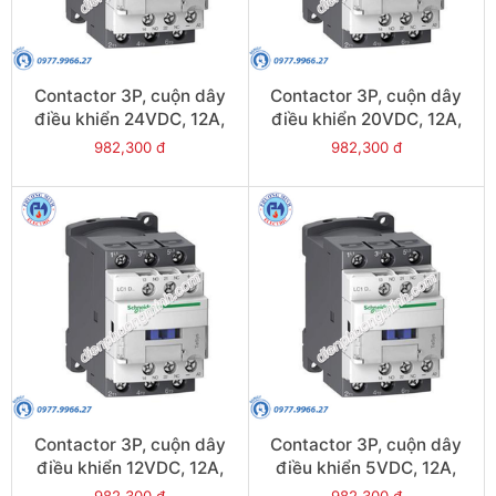
Contactor 3P, cuộn dây
Contactor 3P, cuộn dây
điều khiển 24VDC, 12A,
điều khiển 20VDC, 12A,
1N/O, 1N/C - Model
1N/O, 1N/C - Model
982,300 đ
982,300 đ
LC1D12BL
LC1D12ZL
Contactor 3P, cuộn dây
Contactor 3P, cuộn dây
điều khiển 12VDC, 12A,
điều khiển 5VDC, 12A,
1N/O, 1N/C - Model
1N/O, 1N/C - Model