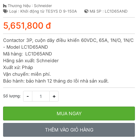
Thương hiệu : Schneider
Loại : Khởi động từ TESYS D 9-150A
Mã SP : LC1D65AND
5,651,800 đ
Contactor 3P, cuộn dây điều khiển 60VDC, 65A, 1N/O, 1N/C 
- Model LC1D65AND

Mã hàng:  LC1D65AND

Hãng sản xuất: Schneider

Xuất xứ: Pháp

Vận chuyển: miễn phí.

Bảo hành: bảo hành 12 tháng do lỗi nhà sản xuất.
-
+
Số lượng:
MUA NGAY
THÊM VÀO GIỎ HÀNG