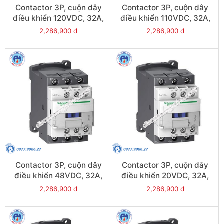
Contactor 3P, cuộn dây
Contactor 3P, cuộn dây
điều khiển 120VDC, 32A,
điều khiển 110VDC, 32A,
1N/O, 1N/C - Model
1N/O, 1N/C - Model
2,286,900 đ
2,286,900 đ
LC1D32ML
LC1D32FL
Contactor 3P, cuộn dây
Contactor 3P, cuộn dây
điều khiển 48VDC, 32A,
điều khiển 20VDC, 32A,
1N/O, 1N/C - Model
1N/O, 1N/C - Model
2,286,900 đ
2,286,900 đ
LC1D32EL
LC1D32ZL