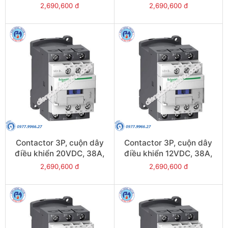
1N/O, 1N/C - Model
1N/O, 1N/C - Model
2,690,600 đ
2,690,600 đ
LC1D38EL
LC1D38BL
Contactor 3P, cuộn dây
Contactor 3P, cuộn dây
điều khiển 20VDC, 38A,
điều khiển 12VDC, 38A,
1N/O, 1N/C - Model
1N/O, 1N/C - Model
2,690,600 đ
2,690,600 đ
LC1D38ZL
LC1D38JL