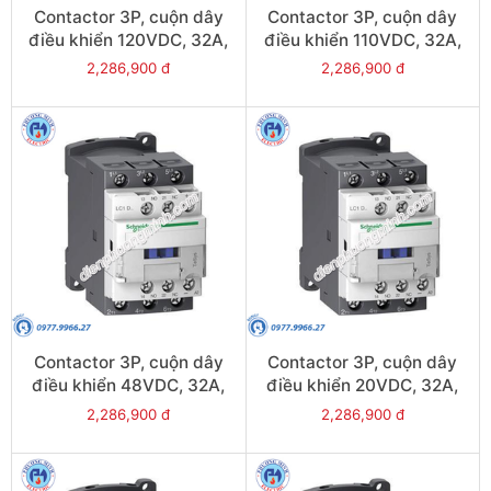
Contactor 3P, cuộn dây
Contactor 3P, cuộn dây
điều khiển 120VDC, 32A,
điều khiển 110VDC, 32A,
1N/O, 1N/C - Model
1N/O, 1N/C - Model
2,286,900 đ
2,286,900 đ
LC1D32ML
LC1D32FL
Contactor 3P, cuộn dây
Contactor 3P, cuộn dây
điều khiển 48VDC, 32A,
điều khiển 20VDC, 32A,
1N/O, 1N/C - Model
1N/O, 1N/C - Model
2,286,900 đ
2,286,900 đ
LC1D32EL
LC1D32ZL