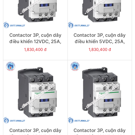
Contactor 3P, cuộn dây
Contactor 3P, cuộn dây
điều khiển 12VDC, 25A,
điều khiển 5VDC, 25A,
1N/O, 1N/C - Model
1N/O, 1N/C - Model
1,830,400 đ
1,830,400 đ
LC1D25JL
LC1D25AL
Contactor 3P, cuộn dây
Contactor 3P, cuộn dây