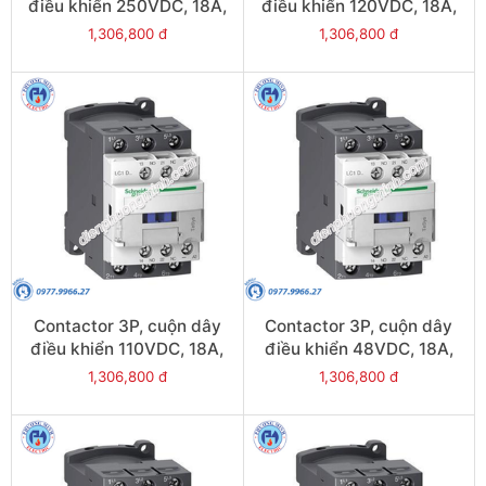
điều khiển 250VDC, 18A,
điều khiển 120VDC, 18A,
1N/O, 1N/C - Model
1N/O, 1N/C - Model
1,306,800 đ
1,306,800 đ
LC1D18UL
LC1D18ML
Contactor 3P, cuộn dây
Contactor 3P, cuộn dây
điều khiển 110VDC, 18A,
điều khiển 48VDC, 18A,
1N/O, 1N/C - Model
1N/O, 1N/C - Model
1,306,800 đ
1,306,800 đ
LC1D18FL
LC1D18EL