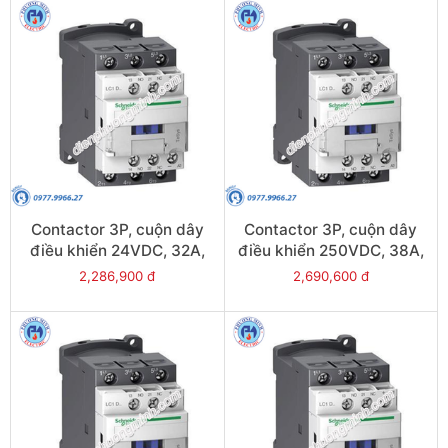
Contactor 3P, cuộn dây
Contactor 3P, cuộn dây
điều khiển 24VDC, 32A,
điều khiển 250VDC, 38A,
1N/O, 1N/C - Model
1N/O, 1N/C - Model
2,286,900 đ
2,690,600 đ
LC1D32BL
LC1D38UL