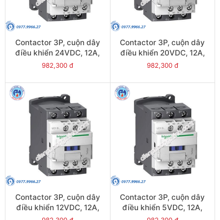
Contactor 3P, cuộn dây
Contactor 3P, cuộn dây
điều khiển 24VDC, 12A,
điều khiển 20VDC, 12A,
1N/O, 1N/C - Model
1N/O, 1N/C - Model
982,300 đ
982,300 đ
LC1D12BL
LC1D12ZL
Contactor 3P, cuộn dây
Contactor 3P, cuộn dây
điều khiển 12VDC, 12A,
điều khiển 5VDC, 12A,
1N/O, 1N/C - Model
1N/O, 1N/C - Model