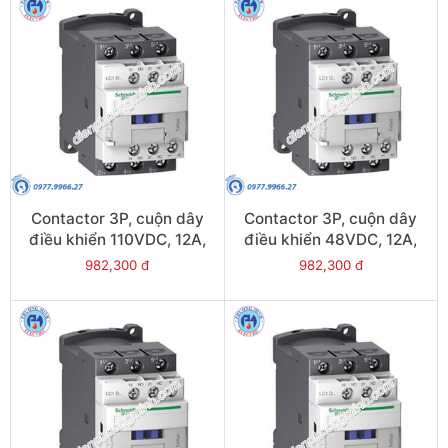
Contactor 3P, cuộn dây
Contactor 3P, cuộn dây
điều khiển 110VDC, 12A,
điều khiển 48VDC, 12A,
1N/O, 1N/C - Model
1N/O, 1N/C - Model
982,300 đ
982,300 đ
LC1D12FL
LC1D12EL