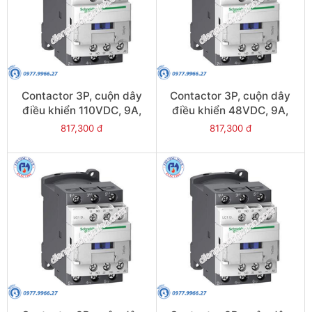
Contactor 3P, cuộn dây
Contactor 3P, cuộn dây
điều khiển 110VDC, 9A,
điều khiển 48VDC, 9A,
1N/O, 1N/C - Model
1N/O, 1N/C - Model
817,300 đ
817,300 đ
LC1D09FL
LC1D09EL