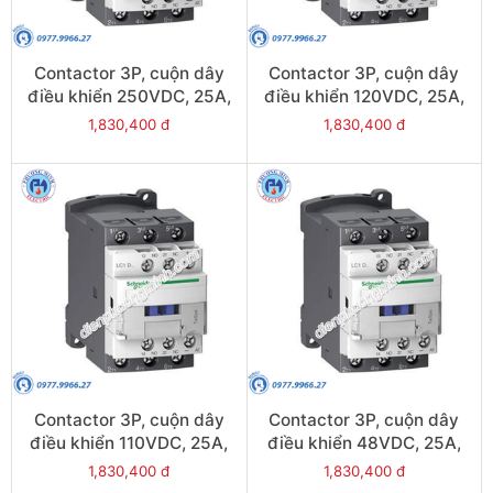
Contactor 3P, cuộn dây
Contactor 3P, cuộn dây
điều khiển 250VDC, 25A,
điều khiển 120VDC, 25A,
1N/O, 1N/C - Model
1N/O, 1N/C - Model
1,830,400 đ
1,830,400 đ
LC1D25UL
LC1D25ML
Contactor 3P, cuộn dây
Contactor 3P, cuộn dây
điều khiển 110VDC, 25A,
điều khiển 48VDC, 25A,
1N/O, 1N/C - Model
1N/O, 1N/C - Model
1,830,400 đ
1,830,400 đ
LC1D25FL
LC1D25EL