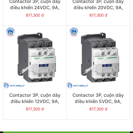
Contactor 3P, cuộn dây
Contactor 3P, cuộn dây
điều khiển 24VDC, 9A,
điều khiển 20VDC, 9A,
1N/O, 1N/C - Model
1N/O, 1N/C - Model
817,300 đ
817,300 đ
LC1D09BL
LC1D09ZL
Contactor 3P, cuộn dây
Contactor 3P, cuộn dây
điều khiển 12VDC, 9A,
điều khiển 5VDC, 9A,
1N/O, 1N/C - Model
1N/O, 1N/C - Model
817,300 đ
817,300 đ
LC1D09JL
LC1D09AL