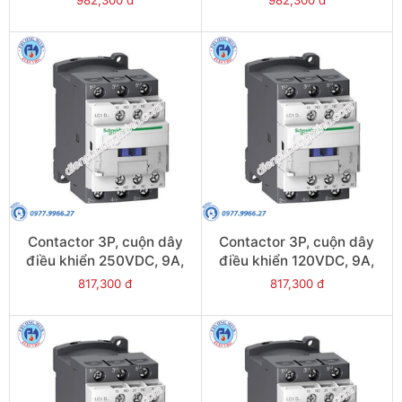
982,300 đ
982,300 đ
LC1D12JL
LC1D12AL
Contactor 3P, cuộn dây
Contactor 3P, cuộn dây
điều khiển 250VDC, 9A,
điều khiển 120VDC, 9A,
1N/O, 1N/C - Model
1N/O, 1N/C - Model
817,300 đ
817,300 đ
LC1D09UL
LC1D09ML