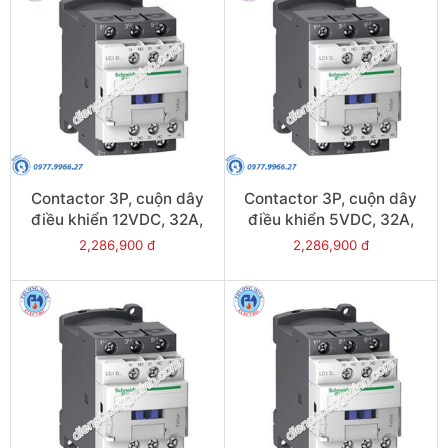
Contactor 3P, cuộn dây
Contactor 3P, cuộn dây
điều khiển 12VDC, 32A,
điều khiển 5VDC, 32A,
1N/O, 1N/C - Model
1N/O, 1N/C - Model
2,286,900 đ
2,286,900 đ
LC1D32JL
LC1D32AL