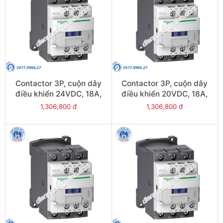
Contactor 3P, cuộn dây
Contactor 3P, cuộn dây
điều khiển 24VDC, 18A,
điều khiển 20VDC, 18A,
1N/O, 1N/C - Model
1N/O, 1N/C - Model
1,306,800 đ
1,306,800 đ
LC1D18BL
LC1D18ZL