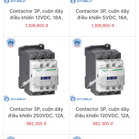
Contactor 3P, cuộn dây
Contactor 3P, cuộn dây
điều khiển 12VDC, 18A,
điều khiển 5VDC, 18A,
1N/O, 1N/C - Model
1N/O, 1N/C - Model
1,306,800 đ
1,306,800 đ
LC1D18JL
LC1D18AL
Contactor 3P, cuộn dây
Contactor 3P, cuộn dây
điều khiển 250VDC, 12A,
điều khiển 120VDC, 12A,
1N/O, 1N/C - Model
1N/O, 1N/C - Model
982,300 đ
982,300 đ
LC1D12UL
LC1D12ML