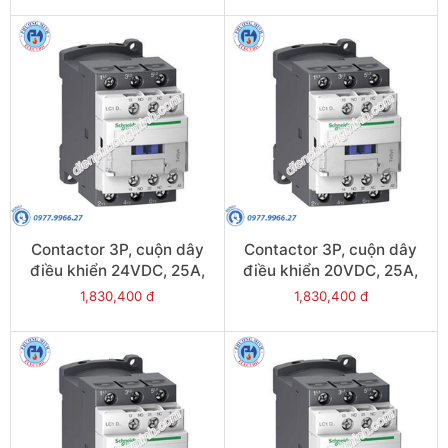
Contactor 3P, cuộn dây
Contactor 3P, cuộn dây
điều khiển 24VDC, 25A,
điều khiển 20VDC, 25A,
1N/O, 1N/C - Model
1N/O, 1N/C - Model
1,830,400 đ
1,830,400 đ
LC1D25BL
LC1D25ZL