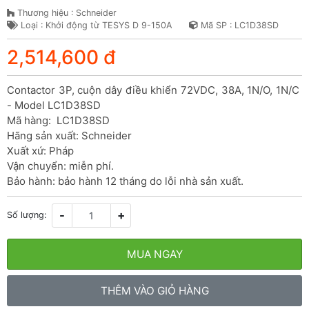
Thương hiệu : Schneider
Loại : Khởi động từ TESYS D 9-150A
Mã SP : LC1D38SD
2,514,600 đ
Contactor 3P, cuộn dây điều khiển 72VDC, 38A, 1N/O, 1N/C 
- Model LC1D38SD

Mã hàng:  LC1D38SD

Hãng sản xuất: Schneider

Xuất xứ: Pháp

Vận chuyển: miễn phí.

Bảo hành: bảo hành 12 tháng do lỗi nhà sản xuất.
-
+
Số lượng:
MUA NGAY
THÊM VÀO GIỎ HÀNG