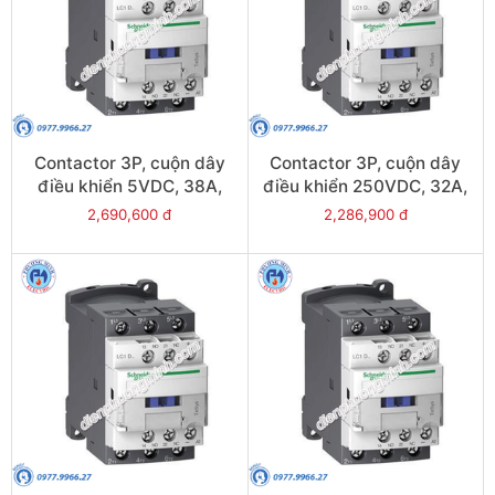
Contactor 3P, cuộn dây
Contactor 3P, cuộn dây
điều khiển 5VDC, 38A,
điều khiển 250VDC, 32A,
1N/O, 1N/C - Model
1N/O, 1N/C - Model
2,690,600 đ
2,286,900 đ
LC1D38AL
LC1D32UL