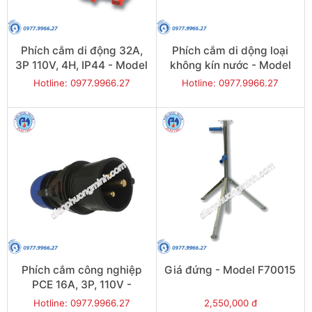
Phích cắm di động 32A,
Phích cắm di dộng loại
3P 110V, 4H, IP44 - Model
không kín nước - Model
F023-4
F013-6
Hotline: 0977.9966.27
Hotline: 0977.9966.27
Phích cắm công nghiệp
Giá đứng - Model F70015
PCE 16A, 3P, 110V -
Model F013-4
Hotline: 0977.9966.27
2,550,000 đ