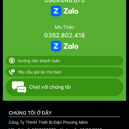
0869.648.670
Ms.Thảo
0362.802.418
Hướng dẫn thanh toán
Yêu cầu gọi lại cho bạn
Chat với chúng tôi
CHÚNG TÔI Ở ĐÂY
Công Ty TNHH Thiết Bị Điện Phương Minh