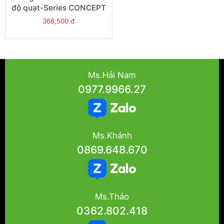
độ quạt-Series CONCEPT
- Model
368,500 đ
3031V400FM_K_WE
Ms.Hải Nam
0977.9966.27
Ms.Khánh
0869.648.670
Ms.Thảo
0362.802.418