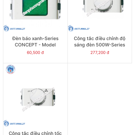
Đèn báo xanh-Series
Công tắc điều chỉnh độ
CONCEPT - Model
sáng đèn 500W-Series
3031NGN_G19
CONCEPT - Model
60,500 đ
277,200 đ
3031V500M_K_WE
Công tắc điều chỉnh tốc