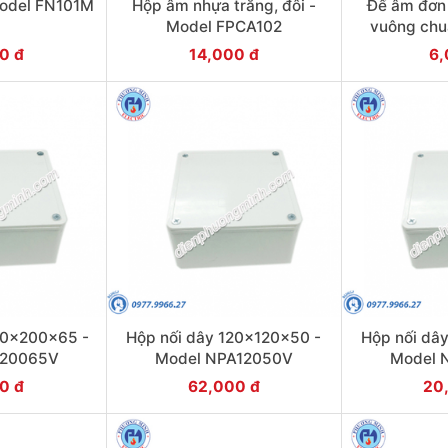
Model FN101M
Hộp âm nhựa trắng, đôi -
Đế âm đơn
Model FPCA102
vuông chu
N
0 đ
14,000 đ
6,
00x200x65 -
Hộp nối dây 120x120x50 -
Hộp nối dâ
A20065V
Model NPA12050V
Model 
0 đ
62,000 đ
20