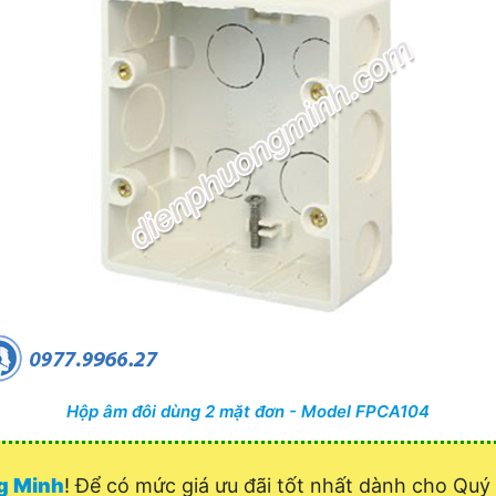
Hộp âm đôi dùng 2 mặt đơn - Model FPCA104
ng Minh
! Để có mức giá ưu đãi tốt nhất dành cho Q