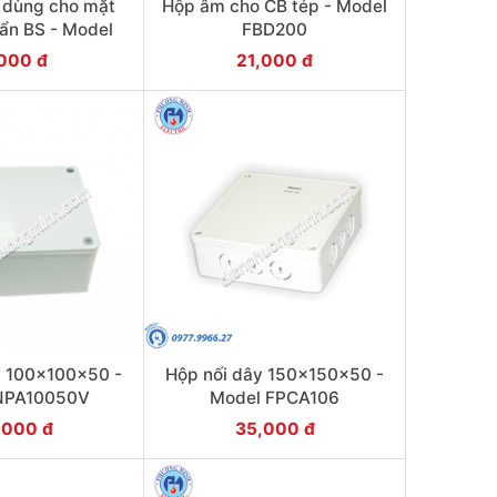
 dùng cho mặt
Hộp âm cho CB tép - Model
ẩn BS - Model
FBD200
A105
000 đ
21,000 đ
y 100x100x50 -
Hộp nối dây 150x150x50 -
NPA10050V
Model FPCA106
,000 đ
35,000 đ