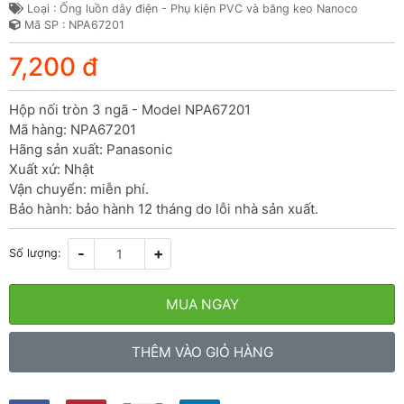
Loại : Ống luồn dây điện - Phụ kiện PVC và băng keo Nanoco
Mã SP : NPA67201
7,200 đ
Hộp nối tròn 3 ngã - Model NPA67201

Mã hàng: NPA67201

Hãng sản xuất: Panasonic

Xuất xứ: Nhật

Vận chuyển: miễn phí.

Bảo hành: bảo hành 12 tháng do lỗi nhà sản xuất.
-
+
Số lượng:
MUA NGAY
THÊM VÀO GIỎ HÀNG