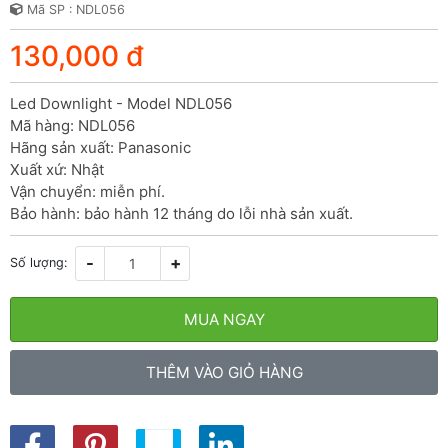
Mã SP : NDL056
130,000 đ
Led Downlight - Model NDL056

Mã hàng: NDL056

Hãng sản xuất: Panasonic

Xuất xứ: Nhật

Vận chuyển: miễn phí.

Bảo hành: bảo hành 12 tháng do lỗi nhà sản xuất.
-
+
Số lượng:
MUA NGAY
THÊM VÀO GIỎ HÀNG