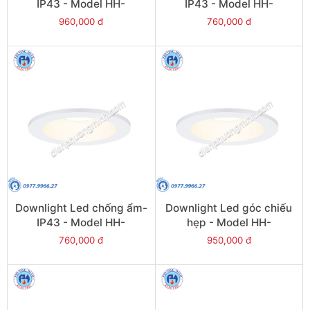
IP43 - Model HH-
IP43 - Model HH-
LD40708K19
LD20508K19
960,000 đ
760,000 đ
Downlight Led chống ẩm-
Downlight Led góc chiếu
IP43 - Model HH-
hẹp - Model HH-
LD40508K19
LD50701K19
760,000 đ
950,000 đ