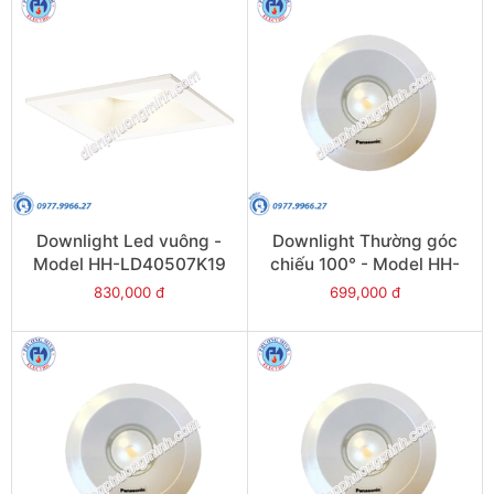
Downlight Led vuông -
Downlight Thường góc
Model HH-LD40507K19
chiếu 100° - Model HH-
LD20701K19
830,000 đ
699,000 đ