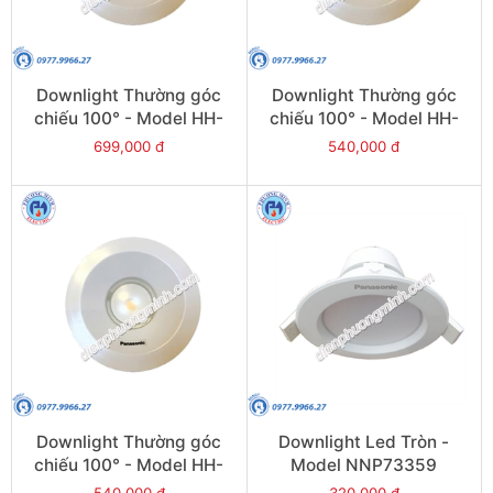
Downlight Thường góc
Downlight Thường góc
chiếu 100° - Model HH-
chiếu 100° - Model HH-
LD40701K19
LD20501K19
699,000 đ
540,000 đ
Downlight Thường góc
Downlight Led Tròn -
chiếu 100° - Model HH-
Model NNP73359
LD40501K19