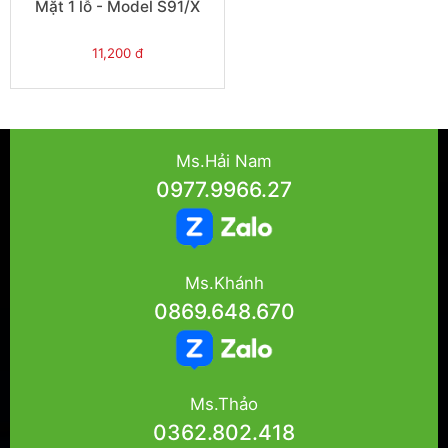
Mặt 1 lỗ - Model S91/X
11,200 đ
Ms.Hải Nam
0977.9966.27
Ms.Khánh
0869.648.670
Ms.Thảo
0362.802.418