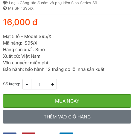
Loại : Công tắc ổ cắm và phụ kiện Sino Series S9
Mã SP : S95/X
16,000 đ
Mặt 5 lỗ - Model S95/X

Mã hàng:  S95/X

Hãng sản xuất: Sino

Xuất xứ: Việt Nam

Vận chuyển: miễn phí.

Bảo hành: bảo hành 12 tháng do lỗi nhà sản xuất.
-
+
Số lượng:
MUA NGAY
THÊM VÀO GIỎ HÀNG