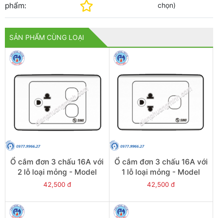
phẩm:
chọn
)
SẢN PHẨM CÙNG LOẠI
Ổ cắm đơn 3 chấu 16A với
Ổ cắm đơn 3 chấu 16A với
2 lỗ loại mỏng - Model
1 lỗ loại mỏng - Model
S9MUEXX
S9MUEX
42,500 đ
42,500 đ