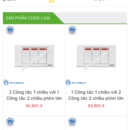
SẢN PHẨM CÙNG LOẠI
2 Công tắc 1 chiều với 1
1 Công tắc 1 chiều với 2
Công tắc 2 chiều phím lớn
Công tắc 2 chiều phím lớn
có đèn báo đỏ - Model
có đèn báo đỏ - Model
60,800 đ
63,800 đ
S183/2N1/N2R
S183N1/2N2R(S183N1/2N
2R/DL)