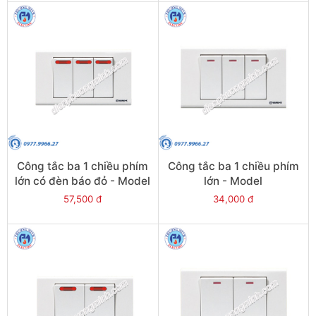
Công tắc ba 1 chiều phím
Công tắc ba 1 chiều phím
lớn có đèn báo đỏ - Model
lớn - Model
S183N1R(S183N1R/DL)
S183D1(S183D1/DL)
57,500 đ
34,000 đ