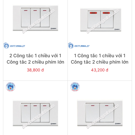
2 Công tắc 1 chiều với 1
1 Công tắc 1 chiều với 1
Công tắc 2 chiều phím lớn
Công tắc 2 chiều phím lớn
- Model
có đèn báo đỏ - Model
38,800 đ
43,200 đ
S183/2D1/D2(S183/2D1/D
S182N1/N2R
2/DL)