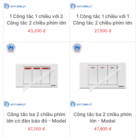
1 Công tắc 1 chiều với 2
1 Công tắc 1 chiều với 1
Công tắc 2 chiều phím lớn
Công tắc 2 chiều phím lớn
- Model
- Model
43,200 đ
27,500 đ
S183D1/2D2(S183D1/2D2/
S182D1/D2(S182D1/D2/DL
DL)
)
Công tắc ba 2 chiều phím
Công tắc ba 2 chiều phím
lớn có đèn báo đỏ - Model
lớn - Model
S183N2R(S183N2R/DL)
S183D2(S183D2/DL)
67,200 đ
47,800 đ