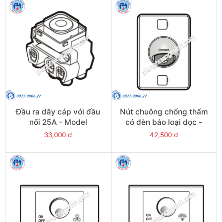
Đầu ra dây cáp với đầu
Nút chuông chống thấm
nối 25A - Model
có đèn báo loại dọc -
S18/38TB
Model WBL/V
33,000 đ
42,500 đ