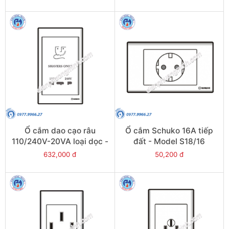
Ổ cắm dao cạo râu
Ổ cắm Schuko 16A tiếp
110/240V-20VA loại dọc -
đất - Model S18/16
Model S18/2727V
632,000 đ
50,200 đ