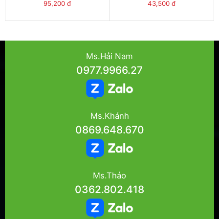
S18/31TB
95,200 đ
43,500 đ
Ms.Hải Nam
0977.9966.27
Ms.Khánh
0869.648.670
Ms.Thảo
0362.802.418