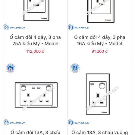
Ổ cắm đôi 4 dây, 3 pha
Ổ cắm đôi 4 dây, 3 pha
25A kiểu Mỹ - Model
16A kiểu Mỹ - Model
S18HD425
S18HD416
112,000 đ
91,200 đ
Ổ cắm đôi 13A, 3 chấu
Ổ cắm 13A, 3 chấu vuông