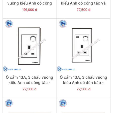
vuông kiểu Anh có công
kiểu Anh có công tắc và
tắc và đèn báo - Model
đèn báo - Model S1813SN
191,000 đ
77,500 đ
S1825SN
Ổ cắm 13A, 3 chấu vuông
Ổ cắm 13A, 3 chấu vuông
kiểu Anh có công tắc -
kiểu Anh có đèn báo -
Model S1813S
Model S1813N
77,500 đ
77,500 đ