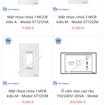
Mặt nhựa chứa 1 MCCB
Mặt nhựa chứa 2 MCB
kiểu A - Model ST121/HA
kiểu M - Model ST122/M
11,200 đ
11,200 đ
Mặt nhựa chứa 1 MCB
Ổ cắm dao cạo râu
kiểu M - Model ST121/M
110/240V-20VA - Model
S18/2727
11,200 đ
632,000 đ