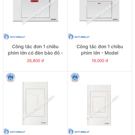
Công tắc đơn 1 chiều
Công tắc đơn 1 chiều
phím lớn có đèn báo đỏ -
phím lớn - Model
Model
S181D1(S181D1/DL)
26,800 đ
19,000 đ
S181N1R(S181N1R/DL)