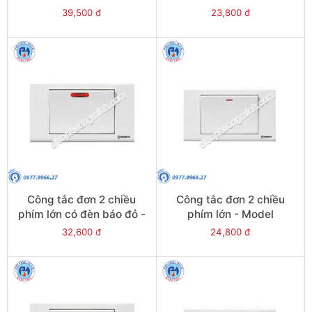
S182N1R(S182N1R/DL)
S182D1(S182D1/DL)
39,500 đ
23,800 đ
Công tắc đơn 2 chiều
Công tắc đơn 2 chiều
phím lớn có đèn báo đỏ -
phím lớn - Model
Model
S181D2(S181D2/DL)
32,600 đ
24,800 đ
S181N2R(S181N2R/DL)