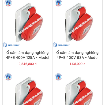
Ổ cắm âm dạng nghiêng
Ổ cắm âm dạng nghiêng
4P+E 400V 125A - Model
4P+E 400V 63A - Model
81295
81283
2,846,800 đ
1,131,900 đ