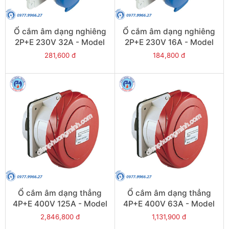
Ổ cắm âm dạng nghiêng
Ổ cắm âm dạng nghiêng
2P+E 230V 32A - Model
2P+E 230V 16A - Model
PKF32F423
PKF16F423
281,600 đ
184,800 đ
Ổ cắm âm dạng thẳng
Ổ cắm âm dạng thẳng
4P+E 400V 125A - Model
4P+E 400V 63A - Model
81695
81683
2,846,800 đ
1,131,900 đ