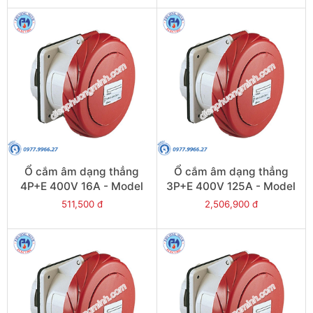
Ổ cắm âm dạng thẳng
Ổ cắm âm dạng thẳng
4P+E 400V 16A - Model
3P+E 400V 125A - Model
PKF16G735
81694
511,500 đ
2,506,900 đ