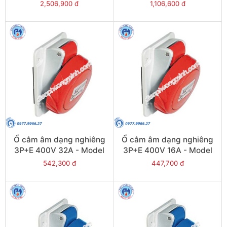
81294
81282
2,506,900 đ
1,106,600 đ
Ổ cắm âm dạng nghiêng
Ổ cắm âm dạng nghiêng
3P+E 400V 32A - Model
3P+E 400V 16A - Model
PKF32F734
PKF16F734
542,300 đ
447,700 đ