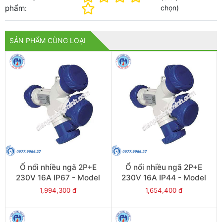
phẩm:
chọn
)
SẢN PHẨM CÙNG LOẠI
Ổ nổi nhiều ngã 2P+E
Ổ nổi nhiều ngã 2P+E
230V 16A IP67 - Model
230V 16A IP44 - Model
PKZM709
PKZM409
1,994,300 đ
1,654,400 đ