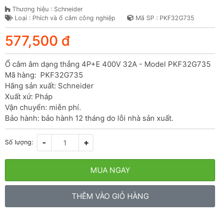
Thương hiệu : Schneider
Loại : Phích và ổ cắm công nghiệp
Mã SP : PKF32G735
577,500 đ
Ổ cắm âm dạng thẳng 4P+E 400V 32A - Model PKF32G735

Mã hàng:  PKF32G735

Hãng sản xuất: Schneider

Xuất xứ: Pháp

Vận chuyển: miễn phí.

Bảo hành: bảo hành 12 tháng do lỗi nhà sản xuất.
-
+
Số lượng:
MUA NGAY
THÊM VÀO GIỎ HÀNG