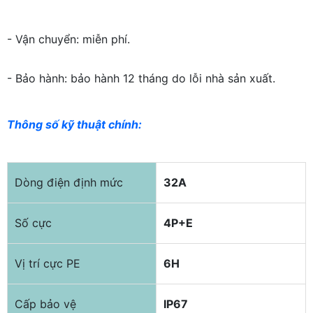
- Vận chuyển: miễn phí.
- Bảo hành: bảo hành 12 tháng do lỗi nhà sản xuất.
Thông số kỹ thuật chính:
Dòng điện định mức
32A
Số cực
4P+E
Vị trí cực PE
6H
Cấp bảo vệ
IP67