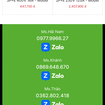
3P+E 400V 16A - Model
2P+E 230V 125A - Model
PKF16G734
81690
447,700 đ
2,407,900 đ
Ms.Hải Nam
0977.9966.27
Ms.Khánh
0869.648.670
Ms.Thảo
0362.802.418