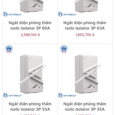
Ngắt điện phòng thấm
Ngắt điện phòng thấm
nước Isolator 3P 80A
nước Isolator 3P 63A
500V IP66 - Model
500V IP66 - Model
2,586,100 đ
1,602,700 đ
WHT80_GY
WHT63_GY
Ngắt điện phòng thấm
Ngắt điện phòng thấm
nước Isolator 3P 55A
nước Isolator 3P 35A
500V IP66 - Model
500V IP66 - Model