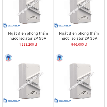
Ngắt điện phòng thấm
Ngắt điện phòng thấm
nước Isolator 2P 55A
nước Isolator 2P 35A
500V IP66 - Model
500V IP66 - Model
1,223,200 đ
946,000 đ
WHD55_GY
WHD35_GY