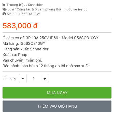
Thương hiệu : Schneider
Loại : Công tắc & ổ cắm phòng thấm nước series 56
Mã SP : S56SO310GY
583,000 đ
Ổ cắm có đế 3P 10A 250V IP66 - Model S56SO310GY

Mã hàng:  S56SO310GY

Hãng sản xuất: Schneider

Xuất xứ: Pháp

Vận chuyển: miễn phí.

Bảo hành: bảo hành 12 tháng do lỗi nhà sản xuất.
-
+
Số lượng:
MUA NGAY
THÊM VÀO GIỎ HÀNG