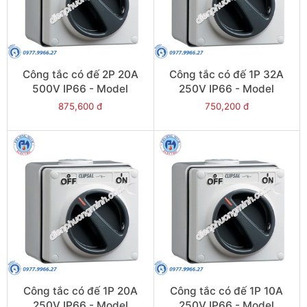
Công tắc có đế 2P 20A
Công tắc có đế 1P 32A
500V IP66 - Model
250V IP66 - Model
S56SW220GY
S56SW132GY
875,600 đ
750,200 đ
Công tắc có đế 1P 20A
Công tắc có đế 1P 10A
250V IP66 - Model
250V IP66 - Model