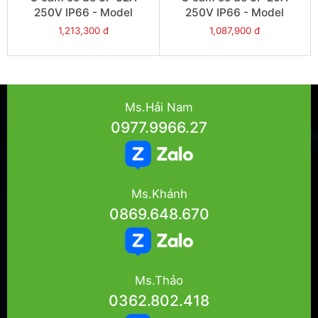
250V IP66 - Model
250V IP66 - Model
S56SO332GY
S56SO320GY
1,213,300 đ
1,087,900 đ
Ms.Hải Nam
0977.9966.27
Ms.Khánh
0869.648.670
Ms.Thảo
0362.802.418