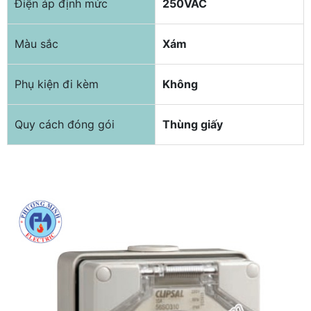
Điện áp định mức
250VAC
Màu sắc
Xám
Phụ kiện đi kèm
Không
Quy cách đóng gói
Thùng giấy