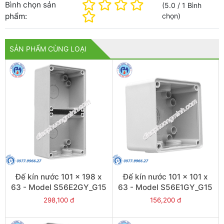
Bình chọn sản
(
5.0
/
1
Bình
phẩm:
chọn
)
SẢN PHẨM CÙNG LOẠI
Đế kín nước 101 x 198 x
Đế kín nước 101 x 101 x
63 - Model S56E2GY_G15
63 - Model S56E1GY_G15
298,100 đ
156,200 đ