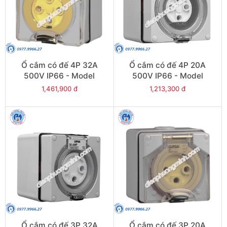
Ổ cắm có đế 4P 32A
Ổ cắm có đế 4P 20A
500V IP66 - Model
500V IP66 - Model
S56SO432GY
S56SO420GY
1,461,900 đ
1,213,300 đ
Ổ cắm có đế 3P 32A
Ổ cắm có đế 3P 20A