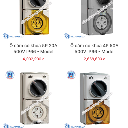
Ổ cắm có khóa 5P 20A
Ổ cắm có khóa 4P 50A
500V IP66 - Model
500V IP66 - Model
S56C520GY
S56C450GY
4,002,900 đ
2,668,600 đ