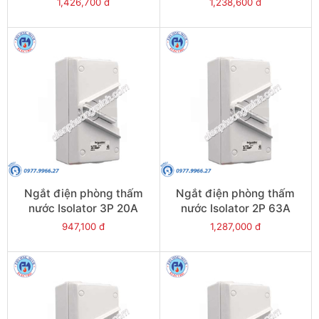
1,426,700 đ
1,238,600 đ
WHT55_GY
WHT35_GY
Ngắt điện phòng thấm
Ngắt điện phòng thấm
nước Isolator 3P 20A
nước Isolator 2P 63A
500V IP66 - Model
500V IP66 - Model
947,100 đ
1,287,000 đ
WHT20_GY
WHD63_GY