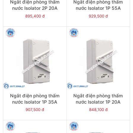
Ngắt điện phòng thấm
Ngắt điện phòng thấm
nước Isolator 2P 20A
nước Isolator 1P 55A
500V IP66 - Model
250V IP66 - Model
895,400 đ
929,500 đ
WHD20_GY
WHS55_GY
Ngắt điện phòng thấm
Ngắt điện phòng thấm
nước Isolator 1P 35A
nước Isolator 1P 20A
250V IP66 - Model
250V IP66 - Model
907,500 đ
848,100 đ
WHS35_GY
WHS20_GY