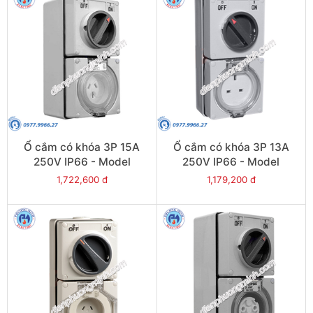
Ổ cắm có khóa 3P 15A
Ổ cắm có khóa 3P 13A
250V IP66 - Model
250V IP66 - Model
S56C315GY
S56C313GY
1,722,600 đ
1,179,200 đ