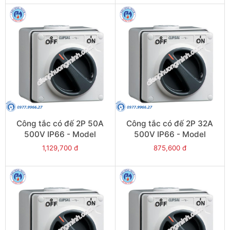
Công tắc có đế 2P 50A
Công tắc có đế 2P 32A
500V IP66 - Model
500V IP66 - Model
S56SW250GY
S56SW232GY
1,129,700 đ
875,600 đ