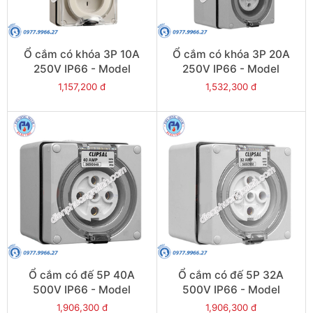
Ổ cắm có khóa 3P 10A
Ổ cắm có khóa 3P 20A
250V IP66 - Model
250V IP66 - Model
S56C310GY
S56C320GY
1,157,200 đ
1,532,300 đ
Ổ cắm có đế 5P 40A
Ổ cắm có đế 5P 32A
500V IP66 - Model
500V IP66 - Model
S56SO540GY
S56SO532GY
1,906,300 đ
1,906,300 đ