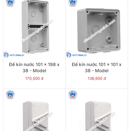
Đế kín nước 101 x 198 x
Đế kín nước 101 x 101 x
38 - Model
38 - Model
S56ES2GY_G15
S56ES1GY_G15
170,500 đ
138,600 đ