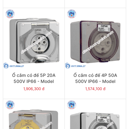
Ổ cắm có đế 5P 20A
Ổ cắm có đế 4P 50A
500V IP66 - Model
500V IP66 - Model
S56SO520GY
S56SO450GY
1,906,300 đ
1,574,100 đ