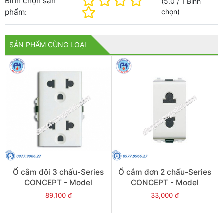
Bình chọn sản
(
5.0
/
1
Bình
phẩm:
chọn
)
SẢN PHẨM CÙNG LOẠI
Ổ cắm đôi 3 chấu-Series
Ổ cắm đơn 2 chấu-Series
CONCEPT - Model
CONCEPT - Model
3426UEST2M_G19
3426USM_G19
89,100 đ
33,000 đ