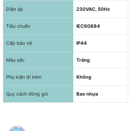
Điện áp
230VAC, 50Hz
Tiêu chuẩn
IEC60884
Cấp bảo vệ
IP44
Màu sắc
Trắng
Phụ kiện đi kèm
Không
Quy cách đóng gói
Bao nhựa