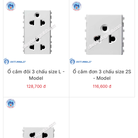
Ổ cắm đôi 3 chấu size L -
Ổ cắm đơn 3 chấu size 2S
Model
- Model
84426LUES2_WE_G19
84426MUES_WE_G19
128,700 đ
116,600 đ