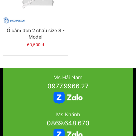
Ổ cắm đơn 2 chấu size S -
Model
84426SUS_WE_G19
60,500 đ
Ms.Hải Nam
0977.9966.27
Ms.Khánh
0869.648.670