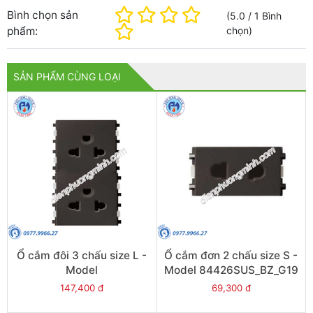
Bình chọn sản
(
5.0
/
1
Bình
phẩm:
chọn
)
SẢN PHẨM CÙNG LOẠI
Ổ cắm đôi 3 chấu size L -
Ổ cắm đơn 2 chấu size S -
Model
Model 84426SUS_BZ_G19
84426LUES2_BZ_G19
147,400 đ
69,300 đ