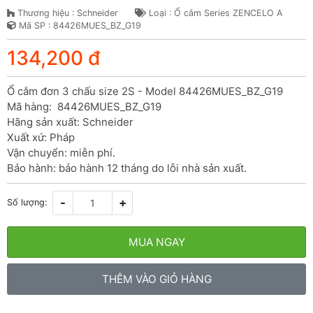
Thương hiệu : Schneider
Loại : Ổ cắm Series ZENCELO A
Mã SP : 84426MUES_BZ_G19
134,200 đ
Ổ cắm đơn 3 chấu size 2S - Model 84426MUES_BZ_G19

Mã hàng:  84426MUES_BZ_G19

Hãng sản xuất: Schneider

Xuất xứ: Pháp

Vận chuyển: miễn phí.

Bảo hành: bảo hành 12 tháng do lỗi nhà sản xuất.
-
+
Số lượng:
MUA NGAY
THÊM VÀO GIỎ HÀNG