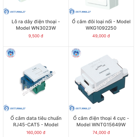
Lỗ ra dây điện thoại -
Ổ cắm đôi loại nổi - Model
Model WN3023W
WKG1092250
9,500 đ
49,000 đ
Ổ cắm data tiêu chuẩn
Ổ cắm điện thoại 4 cực -
RJ45-CAT5 - Model
Model WNTG15649W
NRV3160W
160,000 đ
74,000 đ