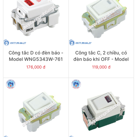
Công tắc D có đèn báo -
Công tắc C, 2 chiều, có
Model WNG5343W-761
đèn báo khi OFF - Model
WNG5052W-751
176,000 đ
119,000 đ