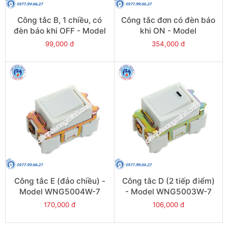
Công tắc B, 1 chiều, có
Công tắc đơn có đèn báo
đèn báo khi OFF - Model
khi ON - Model
WNG5051W-751
WN5241W-801
99,000 đ
354,000 đ
Công tắc E (đảo chiều) -
Công tắc D (2 tiếp điểm)
Model WNG5004W-7
- Model WNG5003W-7
170,000 đ
106,000 đ