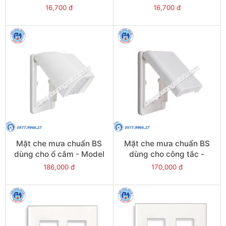
WEB7811W
WEB7811SW
16,700 đ
16,700 đ
Mặt che mưa chuẩn BS
Mặt che mưa chuẩn BS
dùng cho ổ cắm - Model
dùng cho công tắc -
WBC8991W
Model WBC8981SW
186,000 đ
170,000 đ