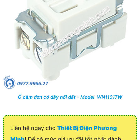
Ổ cắm đơn có dây nối đất - Model WN11017W
Liên hệ ngay cho
Thiết Bị Điện Phương
Minh
! Để có mức giá ưu đãi tốt nhất dành