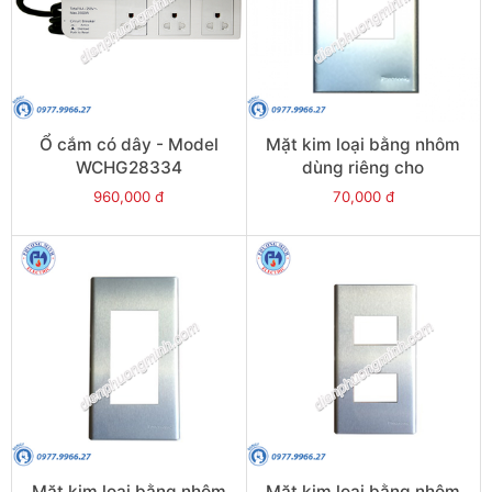
Ổ cắm có dây - Model
Mặt kim loại bằng nhôm
WCHG28334
dùng riêng cho
WEV1181SW/WEV1191SW
960,000 đ
70,000 đ
/2P MCB - Model
WEG65029-1
Mặt kim loại bằng nhôm
Mặt kim loại bằng nhôm