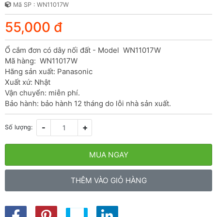
Mã SP : WN11017W
55,000 đ
Ổ cắm đơn có dây nối đất - Model  WN11017W

Mã hàng:  WN11017W

Hãng sản xuất: Panasonic

Xuất xứ: Nhật

Vận chuyển: miễn phí.

Bảo hành: bảo hành 12 tháng do lỗi nhà sản xuất.
-
+
Số lượng:
MUA NGAY
THÊM VÀO GIỎ HÀNG