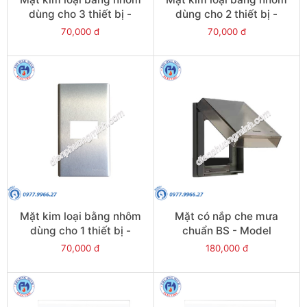
dùng cho 3 thiết bị -
dùng cho 2 thiết bị -
Model WEG6503-1
Model WEG6502-1
70,000 đ
70,000 đ
Mặt kim loại bằng nhôm
Mặt có nắp che mưa
dùng cho 1 thiết bị -
chuẩn BS - Model
Model WEG6501-1
WBG8981-P
70,000 đ
180,000 đ