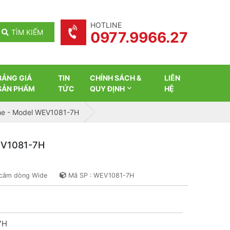
HOTLINE
TÌM KIẾM
0977.9966.27
BẢNG GIÁ
TIN
CHÍNH SÁCH &
LIÊN
SẢN PHẨM
TỨC
QUY ĐỊNH
HỆ
he - Model WEV1081-7H
EV1081-7H
 cắm dòng Wide
Mã SP : WEV1081-7H
H
