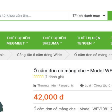
Tất cả danh mục
THIẾT BỊ ĐIỆN
THIẾT BỊ ĐIỆN
THIẾT BỊ ĐIỆN
MEGMEET
SHIZUMA
TENGEN
nic
Công tắc ổ cắm dòng Wide
Ổ cắm đơn có màng c
Ổ cắm đơn có màng che - Model W
(
1 đánh giá
)
Thương hiệu : Panasonic
Loại : Công tắc ổ
42,000 đ
Ổ cắm đơn có màng che - Model  WEV1081-7