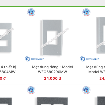
 thiết bị -
Mặt dùng riêng - Model
Mặt dùng c
G6804MW
WEG680290MW
Model 
0 đ
24,000 đ
24