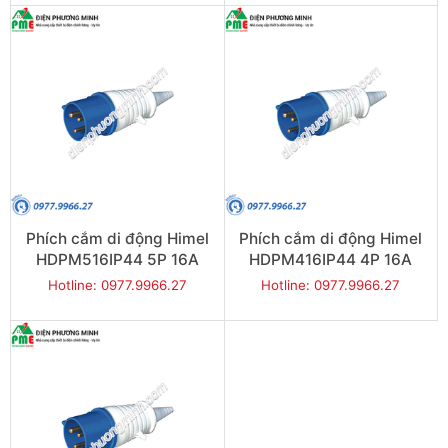
Phích cắm di động Himel
Phích cắm di động Himel
HDPM516IP44 5P 16A
HDPM416IP44 4P 16A
Hotline: 0977.9966.27
Hotline: 0977.9966.27