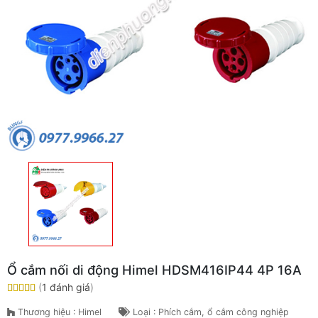
Ổ cắm nối di động Himel HDSM416IP44 4P 16A
(
1 đánh giá
)
Thương hiệu : Himel
Loại : Phích cắm, ổ cắm công nghiệp