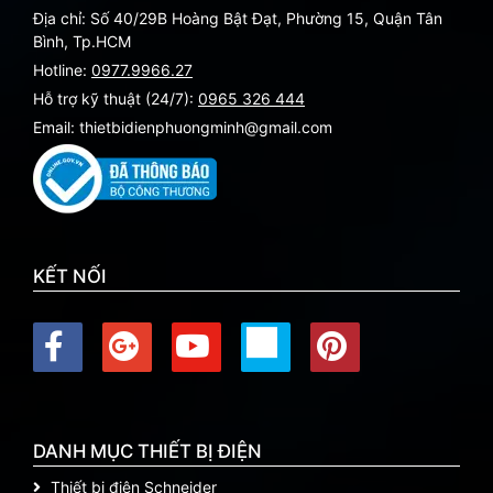
Địa chỉ: Số 40/29B Hoàng Bật Đạt, Phường 15, Quận Tân
Bình, Tp.HCM
Hotline:
0977.9966.27
Hỗ trợ kỹ thuật (24/7):
0965 326 444
Email: thietbidienphuongminh@gmail.com
KẾT NỐI
DANH MỤC THIẾT BỊ ĐIỆN
Thiết bị điện Schneider