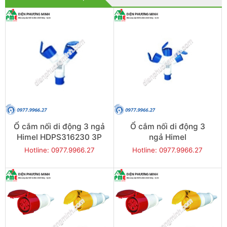
Ổ cắm nối di động 3 ngả
Ổ cắm nối di động 3
Himel HDPS316230 3P
ngả Himel
16A
HDPS416230 3P 16A
Hotline: 0977.9966.27
Hotline: 0977.9966.27