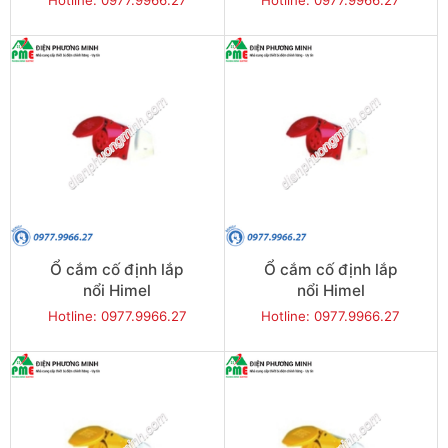
Hotline: 0977.9966.27
Hotline: 0977.9966.27
Ổ cắm cố định lắp
Ổ cắm cố định lắp
nổi Himel
nổi Himel
HDSF432IP44 4P 32A
HDSF332IP44 3P 32A
Hotline: 0977.9966.27
Hotline: 0977.9966.27