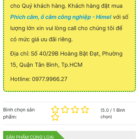
cho Quý khách hàng. Khách hàng đặt mua
Phích cắm, ổ cắm công nghiệp - Himel
với số
lượng lớn xin vui lòng call cho chúng tôi để
có mức giá ưu đãi riêng.
Địa chỉ:
Số 40/29B Hoàng Bật Đạt, Phường
15, Quận Tân Bình, Tp.HCM
Hotline: 0977.9966.27
Bình chọn sản
(
5.0
/
1
Bình
phẩm:
chọn
)
SẢN PHẨM CÙNG LOẠI