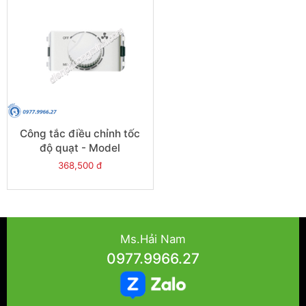
Công tắc điều chỉnh tốc
độ quạt - Model
3031V400FM_K_WE
368,500 đ
Ms.Hải Nam
0977.9966.27