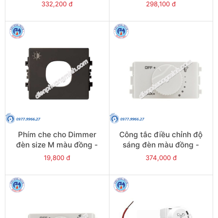
32V400FM_G15
32V500M_G15
332,200 đ
298,100 đ
Phím che cho Dimmer
Công tắc điều chỉnh độ
đèn size M màu đồng -
sáng đèn màu đồng -
Model 8430MDRP_BZ
Model
19,800 đ
374,000 đ
3031V500M_C15518