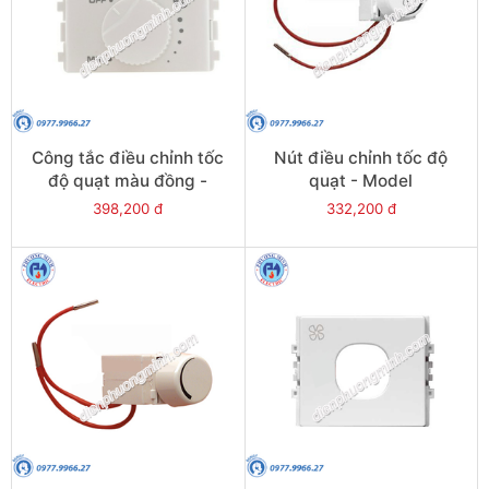
Công tắc điều chỉnh tốc
Nút điều chỉnh tốc độ
độ quạt màu đồng -
quạt - Model
Model
32V400FM_G15
398,200 đ
332,200 đ
3031V400FM_C15518