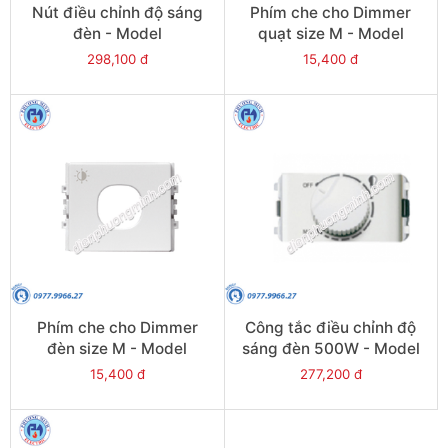
Nút điều chỉnh độ sáng
Phím che cho Dimmer
đèn - Model
quạt size M - Model
32V500M_G15
8430MFRP_WE
298,100 đ
15,400 đ
Phím che cho Dimmer
Công tắc điều chỉnh độ
đèn size M - Model
sáng đèn 500W - Model
8430MDRP_WE
3031V500M_K_WE
15,400 đ
277,200 đ