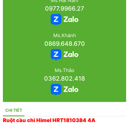
Ms.Hải Nam
0977.9966.27
Ms.Khánh
0869.648.670
Ms.Thảo
0362.802.418
CHI TIẾT
Ruột cầu chì Himel HRT1810384 4A