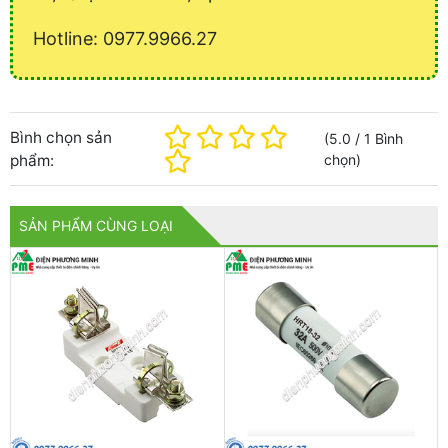
Hotline: 0977.9966.27
Bình chọn sản
(
5.0
/
1
Bình
phẩm:
chọn
)
SẢN PHẨM CÙNG LOẠI