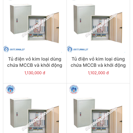
Tủ điện vỏ kim loại dùng
Tủ điện vỏ kim loại dùng
chứa MCCB và khởi động
chứa MCCB và khởi động
từ - Model CKE5-2
từ - Model CKE5-3
1,130,000 đ
1,102,000 đ