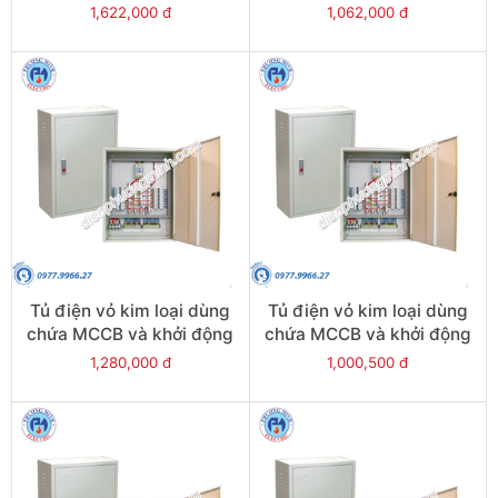
từ - Model CKE7
từ - Model CKE6+4
1,622,000 đ
1,062,000 đ
Tủ điện vỏ kim loại dùng
Tủ điện vỏ kim loại dùng
chứa MCCB và khởi động
chứa MCCB và khởi động
từ - Model CKE6+3
từ - Model CKE6+2
1,280,000 đ
1,000,500 đ