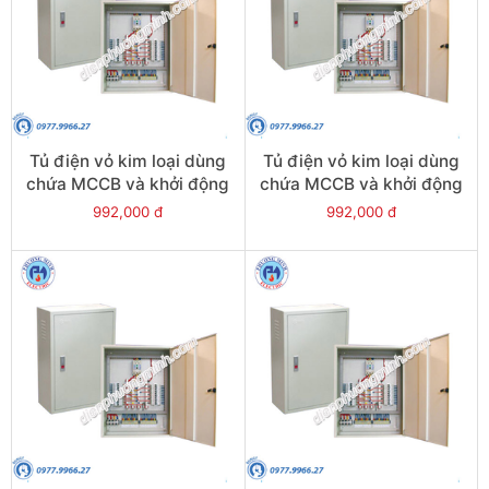
Tủ điện vỏ kim loại dùng
Tủ điện vỏ kim loại dùng
chứa MCCB và khởi động
chứa MCCB và khởi động
từ - Model CKE6+1
từ - Model CKE6/1
992,000 đ
992,000 đ