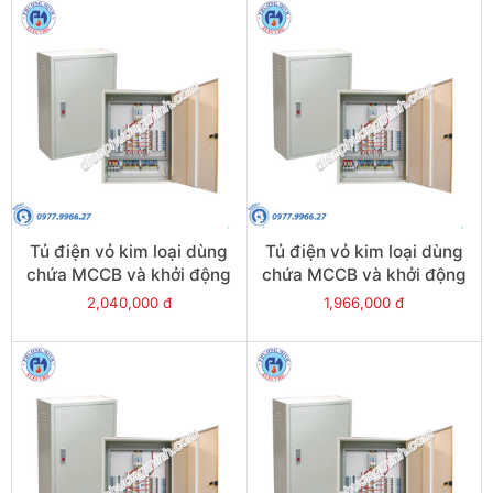
Tủ điện vỏ kim loại dùng
Tủ điện vỏ kim loại dùng
chứa MCCB và khởi động
chứa MCCB và khởi động
từ - Model CKE9+2
từ - Model CKE9+1
2,040,000 đ
1,966,000 đ