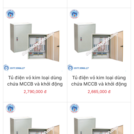
Tủ điện vỏ kim loại dùng
Tủ điện vỏ kim loại dùng
chứa MCCB và khởi động
chứa MCCB và khởi động
từ - Model CKE11+1
từ - Model CKE11
2,790,000 đ
2,665,000 đ