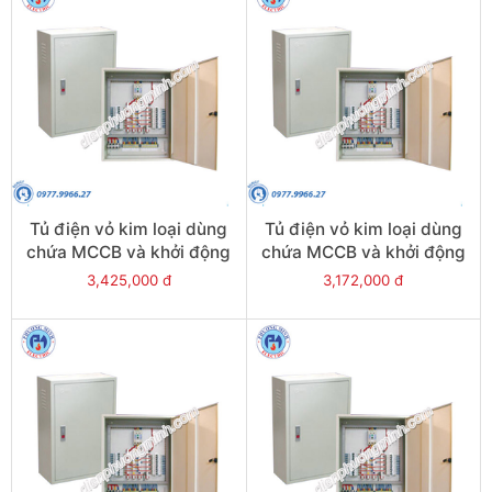
Tủ điện vỏ kim loại dùng
Tủ điện vỏ kim loại dùng
chứa MCCB và khởi động
chứa MCCB và khởi động
từ - Model CKE14
từ - Model CKE13
3,425,000 đ
3,172,000 đ