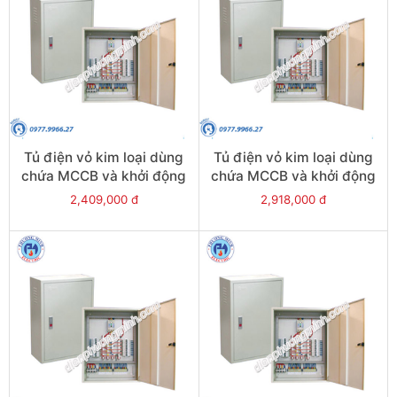
Tủ điện vỏ kim loại dùng
Tủ điện vỏ kim loại dùng
chứa MCCB và khởi động
chứa MCCB và khởi động
từ - Model CKE10
từ - Model CKE9+7
2,409,000 đ
2,918,000 đ