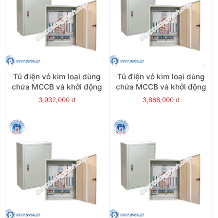
Tủ điện vỏ kim loại dùng
Tủ điện vỏ kim loại dùng
chứa MCCB và khởi động
chứa MCCB và khởi động
từ - Model CKE20
từ - Model CKE19
3,932,000 đ
3,868,000 đ