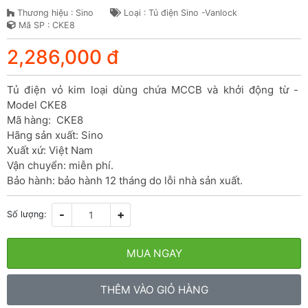
Thương hiệu : Sino
Loại : Tủ điện Sino -Vanlock
Mã SP : CKE8
2,286,000 đ
Tủ điện vỏ kim loại dùng chứa MCCB và khởi động từ - 
Model CKE8

Mã hàng:  CKE8

Hãng sản xuất: Sino

Xuất xứ: Việt Nam

Vận chuyển: miễn phí.

Bảo hành: bảo hành 12 tháng do lỗi nhà sản xuất.
-
+
Số lượng:
MUA NGAY
THÊM VÀO GIỎ HÀNG