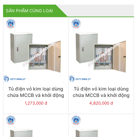
SẢN PHẨM CÙNG LOẠI
Tủ điện vỏ kim loại dùng
Tủ điện vỏ kim loại dùng
chứa MCCB và khởi động
chứa MCCB và khởi động
từ - Model CKE51
từ - Model CKE21
1,273,000 đ
4,820,000 đ