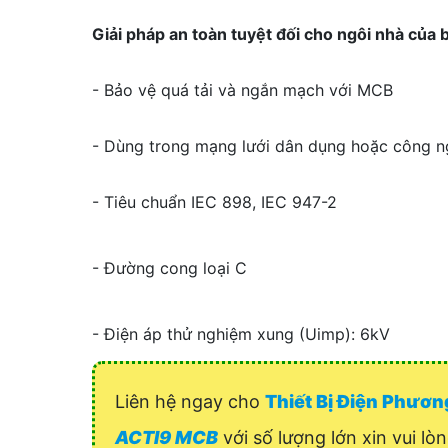
Giải pháp an toàn tuyệt đối cho ngôi nhà của 
- Bảo vệ quá tải và ngắn mạch với MCB
- Dùng trong mạng lưới dân dụng hoặc công n
- Tiêu chuẩn IEC 898, IEC 947-2
- Đường cong loại C
- Điện áp thử nghiệm xung (Uimp): 6kV
Liên hệ ngay cho
Thiết Bị Điện Phươ
ACTI9 MCB
với số lượng lớn xin vui lò