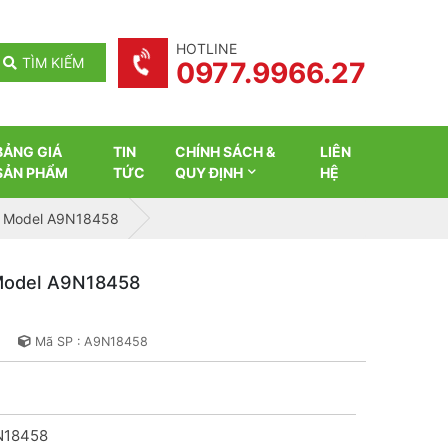
HOTLINE
TÌM KIẾM
0977.9966.27
BẢNG GIÁ
TIN
CHÍNH SÁCH &
LIÊN
SẢN PHẨM
TỨC
QUY ĐỊNH
HỆ
- Model A9N18458
Model A9N18458
Mã SP : A9N18458
N18458
