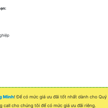
bạn:
ghiệp
ng Minh
! Để có mức giá ưu đãi tốt nhất dành cho Qu
ng call cho chúng tôi để có mức giá ưu đãi riêng.