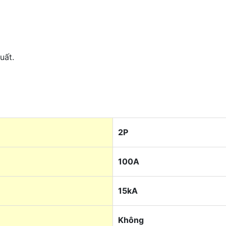
uất.
2P
100A
15kA
Không