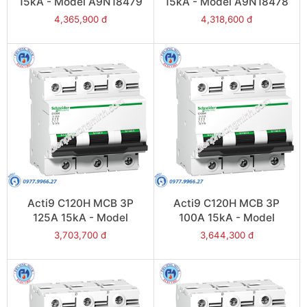
15kA - Model A9N18479
15kA - Model A9N18478
4,365,900 đ
4,318,600 đ
Acti9 C120H MCB 3P
Acti9 C120H MCB 3P
125A 15kA - Model
100A 15kA - Model
A9N18470
A9N18469
3,703,700 đ
3,644,300 đ