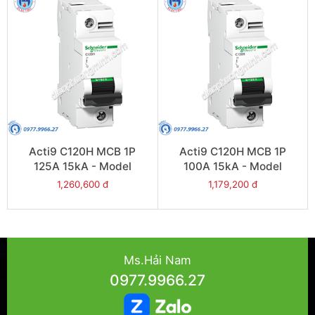
Acti9 C120H MCB 1P
Acti9 C120H MCB 1P
125A 15kA - Model
100A 15kA - Model
A9N18448
A9N18447
1,260,600 đ
1,179,200 đ
Ms.Hải Nam
0977.9966.27