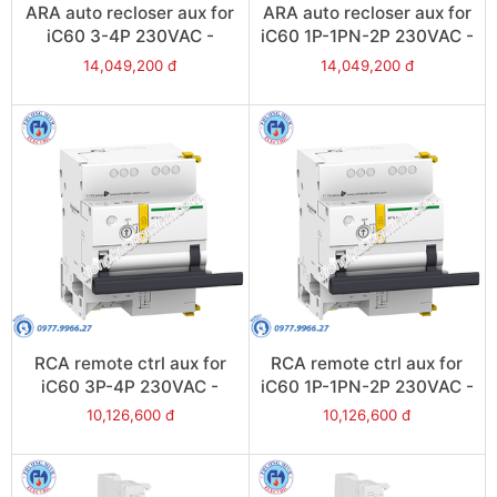
ARA auto recloser aux for
ARA auto recloser aux for
iC60 3-4P 230VAC -
iC60 1P-1PN-2P 230VAC -
Model A9C70134
Model A9C70132
14,049,200 đ
14,049,200 đ
RCA remote ctrl aux for
RCA remote ctrl aux for
iC60 3P-4P 230VAC -
iC60 1P-1PN-2P 230VAC -
Model A9C70114
Model A9C70112
10,126,600 đ
10,126,600 đ