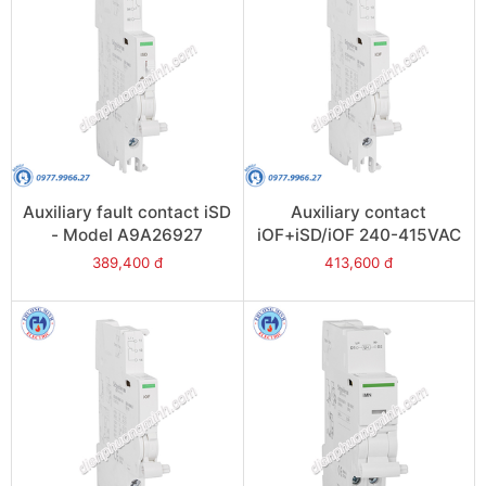
Auxiliary fault contact iSD
Auxiliary contact
- Model A9A26927
iOF+iSD/iOF 240-415VAC
24-130VDC - Model
389,400 đ
413,600 đ
A9A26929