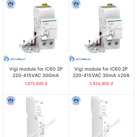
Vigi module for iC60 2P
Vigi module for iC60 2P
220-415VAC 300mA
220-415VAC 30mA ≤20A
≤20A - Model A9V44225
- Model A9V41225
1,975,600 đ
2,824,800 đ