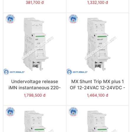
Model A9N26924
48VAC 48VDC - Model
381,700 đ
1,332,100 đ
A9N26961
Undervoltage release
MX Shunt Trip MX plus 1
iMN instantaneous 220-
OF 12-24VAC 12-24VDC -
240VAC - Model
Model A9N26948
1,798,500 đ
1,464,100 đ
A9N26960