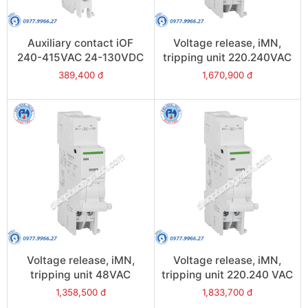
Auxiliary contact iOF
Voltage release, iMN,
240-415VAC 24-130VDC
tripping unit 220.240VAC
- Model A9A26924
- Model A9A26963
389,400 đ
1,670,900 đ
Voltage release, iMN,
Voltage release, iMN,
tripping unit 48VAC
tripping unit 220.240 VAC
48VDC- Model A9A26961
- Model A9A26960
1,358,500 đ
1,833,700 đ