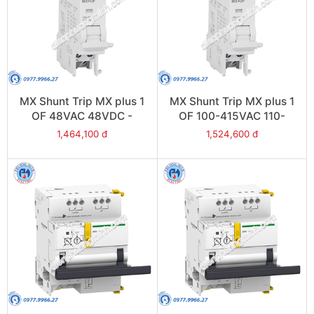
MX Shunt Trip MX plus 1
MX Shunt Trip MX plus 1
OF 48VAC 48VDC -
OF 100-415VAC 110-
Model A9N26947
130VDC - Model
1,464,100 đ
1,524,600 đ
A9N26946