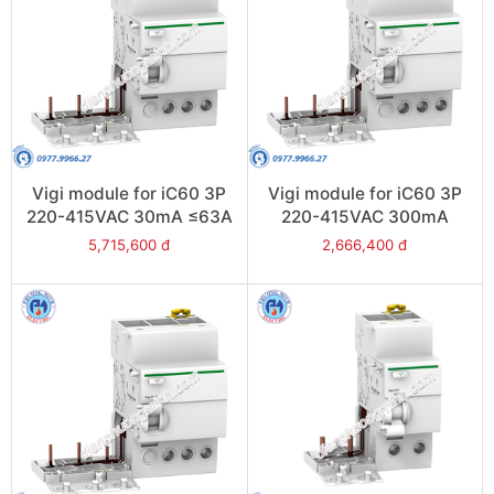
Vigi module for iC60 3P
Vigi module for iC60 3P
220-415VAC 30mA ≤63A
220-415VAC 300mA
- Model A9V41363
≤25A - Model A9V44325
5,715,600 đ
2,666,400 đ