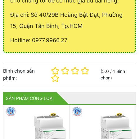
cho chúng tôi để có mức giá ưu đãi riêng.
Địa chỉ:
Số 40/29B Hoàng Bật Đạt, Phường
15, Quận Tân Bình, Tp.HCM
Hotline: 0977.9966.27
Bình chọn sản
(
5.0
/
1
Bình
phẩm:
chọn
)
SẢN PHẨM CÙNG LOẠI