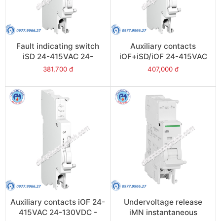
Fault indicating switch
Auxiliary contacts
iSD 24-415VAC 24-
iOF+iSD/iOF 24-415VAC
130VDC - Model
24-130VDC - Model
381,700 đ
407,000 đ
A9N26927
A9N26929
Auxiliary contacts iOF 24-
Undervoltage release
415VAC 24-130VDC -
iMN instantaneous