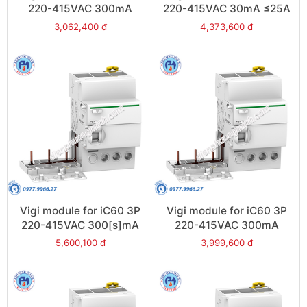
220-415VAC 300mA
220-415VAC 30mA ≤25A
≤25A - Model A9V44425
- Model A9V41425
3,062,400 đ
4,373,600 đ
Vigi module for iC60 3P
Vigi module for iC60 3P
220-415VAC 300[s]mA
220-415VAC 300mA
≤63A - Model A9V25363
≤63A - Model A9V44363
5,600,100 đ
3,999,600 đ