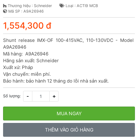
Thương hiệu : Schneider
Loại : ACTI9 MCB
Mã SP : A9A26946
1,554,300 đ
Shunt release IMX-OF 100-415VAC, 110-130VDC - Model 
A9A26946

Mã hàng:  A9A26946

Hãng sản xuất: Schneider

Xuất xứ: Pháp

Vận chuyển: miễn phí.

Bảo hành: bảo hành 12 tháng do lỗi nhà sản xuất.
-
+
Số lượng:
MUA NGAY
THÊM VÀO GIỎ HÀNG